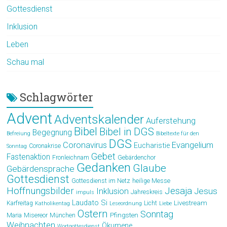
Gottesdienst
Inklusion
Leben
Schau mal
Schlagwörter
Advent
Adventskalender
Auferstehung
Bibel
Bibel in DGS
Begegnung
Befreiung
Bibeltexte für den
DGS
Coronavirus
Evangelium
Eucharistie
Coronakrise
Sonntag
Gebet
Fastenaktion
Fronleichnam
Gebärdenchor
Gedanken
Glaube
Gebärdensprache
Gottesdienst
Gottesdienst im Netz
heilige Messe
Hoffnungsbilder
Jesaja
Jesus
Inklusion
Jahreskreis
impuls
Laudato Si
Livestream
Karfreitag
Licht
Katholikentag
Leseordnung
Liebe
Ostern
Sonntag
Pfingsten
Maria
Misereor
München
Weihnachten
Ökumene
Wortgottesdienst