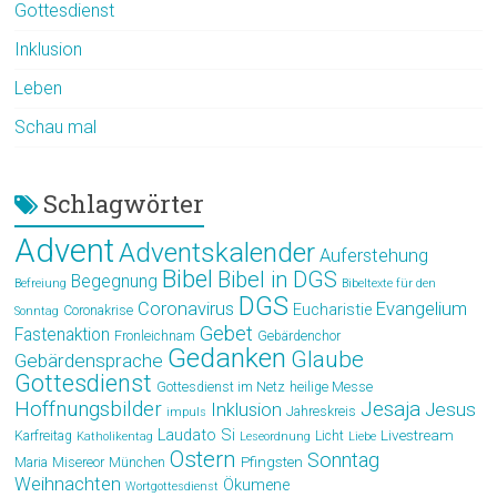
Gottesdienst
Inklusion
Leben
Schau mal
Schlagwörter
Advent
Adventskalender
Auferstehung
Bibel
Bibel in DGS
Begegnung
Befreiung
Bibeltexte für den
DGS
Coronavirus
Evangelium
Eucharistie
Coronakrise
Sonntag
Gebet
Fastenaktion
Fronleichnam
Gebärdenchor
Gedanken
Glaube
Gebärdensprache
Gottesdienst
Gottesdienst im Netz
heilige Messe
Hoffnungsbilder
Jesaja
Jesus
Inklusion
Jahreskreis
impuls
Laudato Si
Livestream
Karfreitag
Licht
Katholikentag
Leseordnung
Liebe
Ostern
Sonntag
Pfingsten
Maria
Misereor
München
Weihnachten
Ökumene
Wortgottesdienst