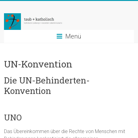
Zum
taub
Inhalt
springen
+
katholisch
Menü
Katholische
Seelsorge
UN-Konvention
in
Deutscher
Die UN-Behinderten-
Gebärdensprache
Konvention
UNO
Das Übereinkommen über die Rechte von Menschen mit