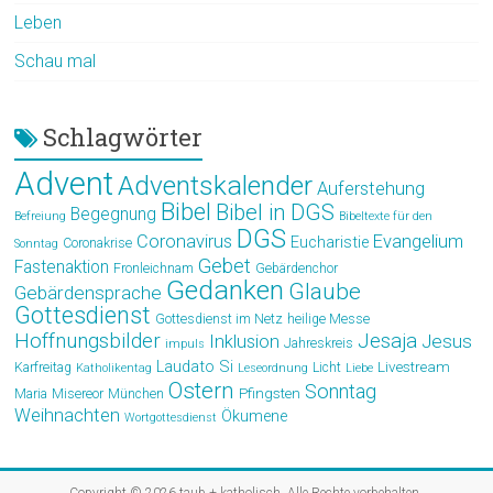
Leben
Schau mal
Schlagwörter
Advent
Adventskalender
Auferstehung
Bibel
Bibel in DGS
Begegnung
Befreiung
Bibeltexte für den
DGS
Coronavirus
Evangelium
Eucharistie
Coronakrise
Sonntag
Gebet
Fastenaktion
Fronleichnam
Gebärdenchor
Gedanken
Glaube
Gebärdensprache
Gottesdienst
Gottesdienst im Netz
heilige Messe
Hoffnungsbilder
Jesaja
Jesus
Inklusion
Jahreskreis
impuls
Laudato Si
Livestream
Karfreitag
Licht
Katholikentag
Leseordnung
Liebe
Ostern
Sonntag
Pfingsten
Maria
Misereor
München
Weihnachten
Ökumene
Wortgottesdienst
Copyright © 2026
taub + katholisch
. Alle Rechte vorbehalten.