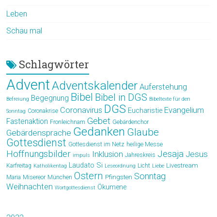
Leben
Schau mal
Schlagwörter
Advent
Adventskalender
Auferstehung
Bibel
Bibel in DGS
Begegnung
Befreiung
Bibeltexte für den
DGS
Coronavirus
Evangelium
Eucharistie
Coronakrise
Sonntag
Gebet
Fastenaktion
Fronleichnam
Gebärdenchor
Gedanken
Glaube
Gebärdensprache
Gottesdienst
Gottesdienst im Netz
heilige Messe
Hoffnungsbilder
Jesaja
Jesus
Inklusion
Jahreskreis
impuls
Laudato Si
Livestream
Karfreitag
Licht
Katholikentag
Leseordnung
Liebe
Ostern
Sonntag
Pfingsten
Maria
Misereor
München
Weihnachten
Ökumene
Wortgottesdienst