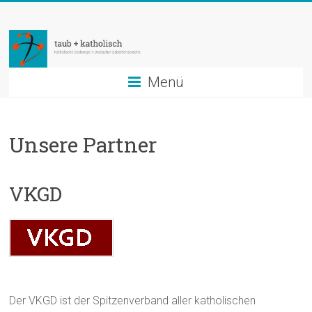
Zum
taub
Inhalt
springen
+
katholisch
Menü
Katholische
Seelsorge
Unsere Partner
in
Deutscher
Gebärdensprache
VKGD
Der VKGD ist der Spitzenverband aller katholischen