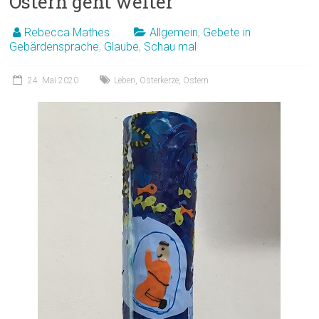
Ostern geht weiter
Rebecca Mathes
Allgemein
,
Gebete in
Gebärdensprache
,
Glaube
,
Schau mal
24. Mai 2020
Leben
,
Osterkerze
,
Ostern