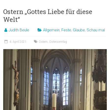
Ostern „Gottes Liebe für diese
Welt“
Judith Beule
Allgemein
,
Feste
,
Glaube
,
Schau mal
4. April 2021
Ostern
,
Ostersonntag