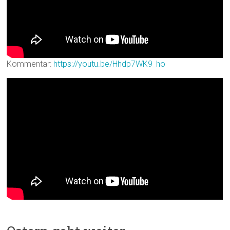
Kommentar:
https://youtu.be/Hhdp7WK9_ho