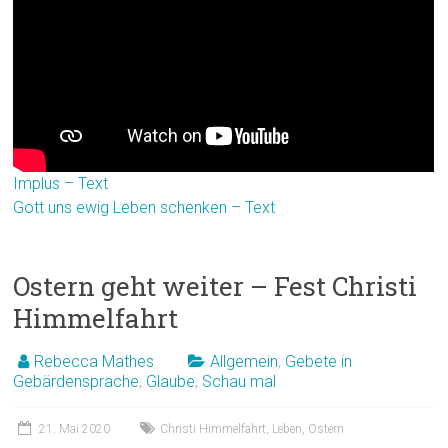
Implus – Text
Gott uns ewig Leben schenken – Text
Ostern geht weiter – Fest Christi
Himmelfahrt
Rebecca Mathes
Allgemein
,
Gebete in
Gebärdensprache
,
Glaube
,
Schau mal
21. Mai 2020
Christi Himmelfahrt
,
Leben
,
Ostern