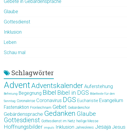
Gebete in Gebärdensprache
Glaube
Gottesdienst
Inklusion
Leben
Schau mal
Schlagwörter
Advent
Adventskalender
Auferstehung
Bibel
Bibel in DGS
Begegnung
Befreiung
Bibeltexte für den
DGS
Coronavirus
Evangelium
Eucharistie
Coronakrise
Sonntag
Gebet
Fastenaktion
Fronleichnam
Gebärdenchor
Gedanken
Glaube
Gebärdensprache
Gottesdienst
Gottesdienst im Netz
heilige Messe
Hoffnungsbilder
Jesaja
Jesus
Inklusion
Jahreskreis
impuls