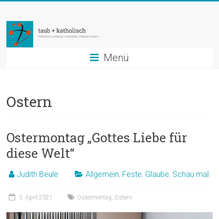
Zum
taub
Inhalt
springen
+
katholisch
Menü
Katholische
Seelsorge
Ostern
in
Deutscher
Gebärdensprache
Ostermontag „Gottes Liebe für
diese Welt“
Judith Beule
Allgemein
,
Feste
,
Glaube
,
Schau mal
5. April 2021
Ostermontag
,
Ostern