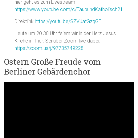
hier geht es zum Livestream
https://www.youtube.com/c/TaubundKatholisch21
Direktlink
https://youtu.be/SZVJatGzqGE
Heute um 20.30 Uhr feiern wir in der Herz Jesus
Kirche in Trier. Sei über Zoom live dabei:
https://zoom.us/j/97735749228
Ostern Große Freude vom
Berliner Gebärdenchor