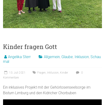
Kinder fragen Gott
Angelika Sterr
Allgemein
,
Glaube
,
Inklusion
,
Schau
mal
13. Juli 2021
Fragen
,
Inklusion
,
Kinder
0
Kommentare
Ein inklusives Projekt mit der Gehörlosenseelsorge im
Bistum Limburg und den Kidricher Chorbuben