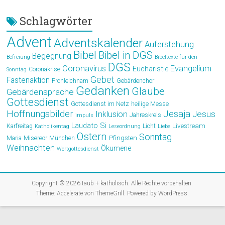
Schlagwörter
Advent
Adventskalender
Auferstehung
Bibel
Bibel in DGS
Begegnung
Befreiung
Bibeltexte für den
DGS
Coronavirus
Evangelium
Eucharistie
Coronakrise
Sonntag
Gebet
Fastenaktion
Fronleichnam
Gebärdenchor
Gedanken
Glaube
Gebärdensprache
Gottesdienst
Gottesdienst im Netz
heilige Messe
Hoffnungsbilder
Jesaja
Jesus
Inklusion
Jahreskreis
impuls
Laudato Si
Livestream
Karfreitag
Licht
Katholikentag
Leseordnung
Liebe
Ostern
Sonntag
Pfingsten
Maria
Misereor
München
Weihnachten
Ökumene
Wortgottesdienst
Copyright © 2026
taub + katholisch
. Alle Rechte vorbehalten.
Theme:
Accelerate
von ThemeGrill. Powered by
WordPress
.