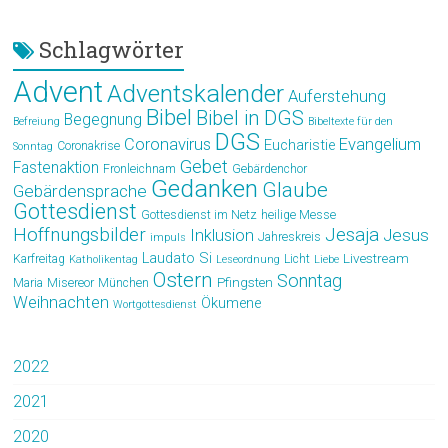
Schlagwörter
Advent
Adventskalender
Auferstehung
Bibel
Bibel in DGS
Begegnung
Befreiung
Bibeltexte für den
DGS
Coronavirus
Evangelium
Eucharistie
Coronakrise
Sonntag
Gebet
Fastenaktion
Fronleichnam
Gebärdenchor
Gedanken
Glaube
Gebärdensprache
Gottesdienst
Gottesdienst im Netz
heilige Messe
Hoffnungsbilder
Jesaja
Jesus
Inklusion
Jahreskreis
impuls
Laudato Si
Livestream
Karfreitag
Licht
Katholikentag
Leseordnung
Liebe
Ostern
Sonntag
Pfingsten
Maria
Misereor
München
Weihnachten
Ökumene
Wortgottesdienst
2022
2021
2020