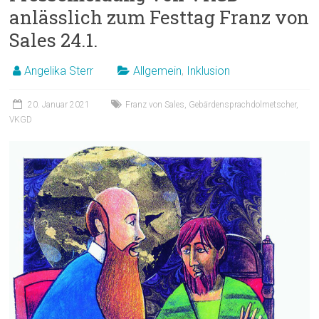
anlässlich zum Festtag Franz von
Sales 24.1.
Angelika Sterr
Allgemein
,
Inklusion
20. Januar 2021
Franz von Sales
,
Gebärdensprachdolmetscher
,
VKGD