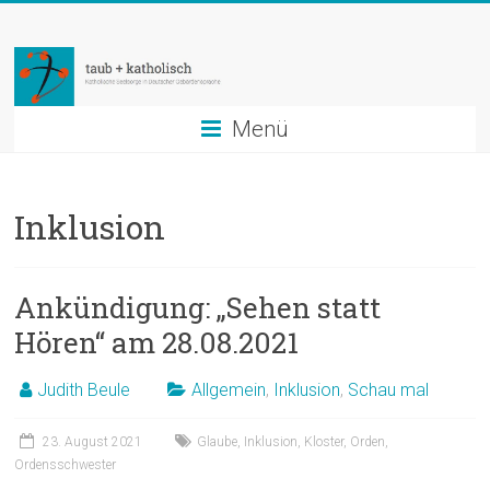
Zum
taub
Inhalt
springen
+
katholisch
Menü
Katholische
Seelsorge
Inklusion
in
Deutscher
Gebärdensprache
Ankündigung: „Sehen statt
Hören“ am 28.08.2021
Judith Beule
Allgemein
,
Inklusion
,
Schau mal
23. August 2021
Glaube
,
Inklusion
,
Kloster
,
Orden
,
Ordensschwester