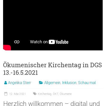
Ökumenischer Kirchentag in DGS
13.-16.5.2021
Angelika Sterr
Allgemein
,
Inklusion
,
Schau mal
12. Mai 2021
Kirchentag
,
ÖKT
,
Ökumene
Herzlich willkommen – digital und