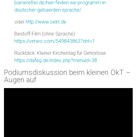
barrierefrei.de/hier-finden-sie-programm-in-
deutscher-gebaerden-sprache/
oder
http://www.oekt.de
Bestoff-Film (ohne Sprache):
https://vimeo.com/549843863?dnt=1
Rückblick: Kleiner Kirchentag für Gehörlose:
https://dafeg.de/index.php?menuid=38
Podiumsdiskussion beim kleinen ÖkT –
Augen auf