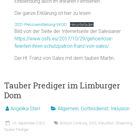
Einblendung auch im linearen Fernsehen.
Die ganze Erklärung ist hier zu lesen.
2021-Presssemitteilung-VKGD
Herunterladen
Bild von der Seite der Internetseite der Salesianer
https://www.osfs.eu/2017/10/29/gehoerlose-
feierten-ihren-schutzpatron-franz-von-sales/
Der Hl. Franz von Sales mit dem tauben Martin.
Tauber Prediger im Limburger
Dom
Angelika Sterr
Allgemein
,
Gottesdienst
,
Inklusion
16. September 2020
Bistum Limburg
,
DGS
,
Kreuzfest
,
Streaming
,
Tauber Prediger