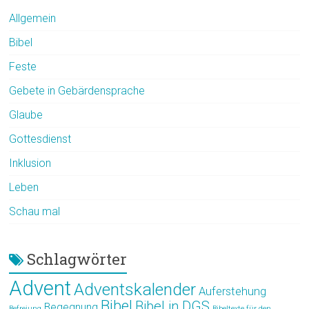
Allgemein
Bibel
Feste
Gebete in Gebärdensprache
Glaube
Gottesdienst
Inklusion
Leben
Schau mal
Schlagwörter
Advent
Adventskalender
Auferstehung
Bibel
Bibel in DGS
Begegnung
Befreiung
Bibeltexte für den