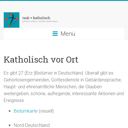
Zum
taub
Inhalt
springen
+
katholisch
Menü
Katholische
Seelsorge
Katholisch vor Ort
in
Deutscher
Es gibt 27 (Erz-)Bistümer in Deutschland. Überall gibt es
Gebärdensprache
Gehörlosengemeinden, Gottesdienste in Gebärdensprache,
Haupt- und ehrenamtliche Menschen, die Glauben
weitergeben, schöne, aufregende, interessante Aktionen und
Ereignisse.
Bistumkarte
(visuell)
Nord-Deutschland