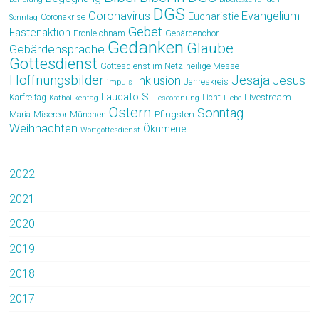
DGS
Coronavirus
Evangelium
Eucharistie
Coronakrise
Sonntag
Gebet
Fastenaktion
Fronleichnam
Gebärdenchor
Gedanken
Glaube
Gebärdensprache
Gottesdienst
Gottesdienst im Netz
heilige Messe
Hoffnungsbilder
Jesaja
Jesus
Inklusion
Jahreskreis
impuls
Laudato Si
Livestream
Karfreitag
Licht
Katholikentag
Leseordnung
Liebe
Ostern
Sonntag
Pfingsten
Maria
Misereor
München
Weihnachten
Ökumene
Wortgottesdienst
2022
2021
2020
2019
2018
2017