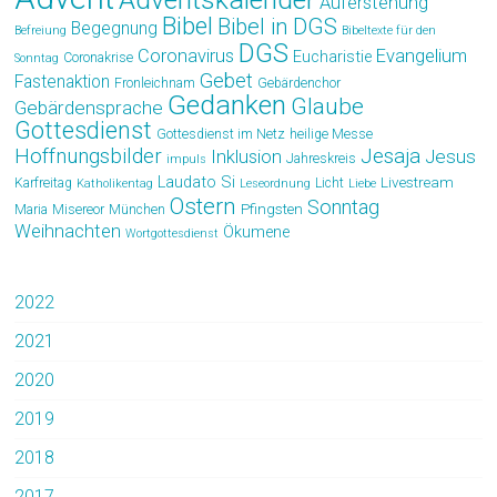
Auferstehung
Bibel
Bibel in DGS
Begegnung
Befreiung
Bibeltexte für den
DGS
Coronavirus
Evangelium
Eucharistie
Coronakrise
Sonntag
Gebet
Fastenaktion
Fronleichnam
Gebärdenchor
Gedanken
Glaube
Gebärdensprache
Gottesdienst
Gottesdienst im Netz
heilige Messe
Hoffnungsbilder
Jesaja
Jesus
Inklusion
Jahreskreis
impuls
Laudato Si
Livestream
Karfreitag
Licht
Katholikentag
Leseordnung
Liebe
Ostern
Sonntag
Pfingsten
Maria
Misereor
München
Weihnachten
Ökumene
Wortgottesdienst
2022
2021
2020
2019
2018
2017