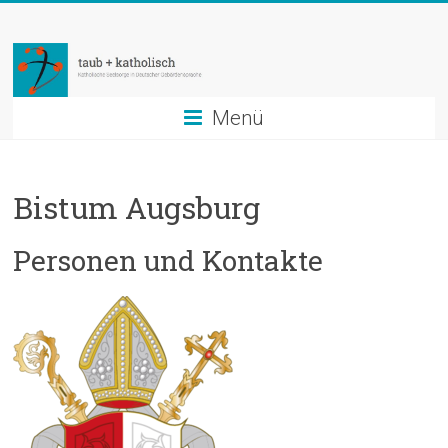
Zum
taub
Inhalt
springen
+
katholisch
Menü
Katholische
Seelsorge
Bistum Augsburg
in
Deutscher
Personen und Kontakte
Gebärdensprache