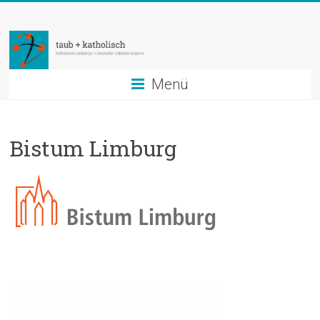
Zum
taub
Inhalt
springen
+
katholisch
Menü
Katholische
Seelsorge
Bistum Limburg
in
Deutscher
Gebärdensprache