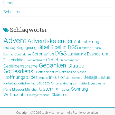
Leben
Schau mal
Schlagwörter
Advent
Adventskalender
Auferstehung
Bibel
Bibel in DGS
Begegnung
Befreiung
Bibeltexte für den
DGS
Coronavirus
Evangelium
Eucharistie
Coronakrise
Sonntag
Gebet
Fastenaktion
Fronleichnam
Gebärdenchor
Gedanken
Glaube
Gebärdensprache
Gottesdienst
Gottesdienst im Netz
heilige Messe
Hoffnungsbilder
Jesaja
Jesus
Inklusion
Jahreskreis
impuls
Laudato Si
Livestream
Karfreitag
Licht
Katholikentag
Leseordnung
Liebe
Ostern
Sonntag
Pfingsten
Maria
Misereor
München
Weihnachten
Ökumene
Wortgottesdienst
Copyright © 2026
taub + katholisch
. Alle Rechte vorbehalten.