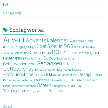
Leben
Schau mal
Schlagwörter
Advent
Adventskalender
Auferstehung
Bibel
Bibel in DGS
Begegnung
Befreiung
Bibeltexte für den
DGS
Coronavirus
Evangelium
Eucharistie
Coronakrise
Sonntag
Gebet
Fastenaktion
Fronleichnam
Gebärdenchor
Gedanken
Glaube
Gebärdensprache
Gottesdienst
Gottesdienst im Netz
heilige Messe
Hoffnungsbilder
Jesaja
Jesus
Inklusion
Jahreskreis
impuls
Laudato Si
Livestream
Karfreitag
Licht
Katholikentag
Leseordnung
Liebe
Ostern
Sonntag
Pfingsten
Maria
Misereor
München
Weihnachten
Ökumene
Wortgottesdienst
2022