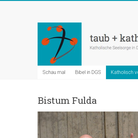
Zum
Inhalt
taub
springen
+
katholisch
Katholische
Seelsorge
in
Schau mal
Bibel in DGS
Katholisch v
Deutscher
Gebärdensprache
Bistum Fulda