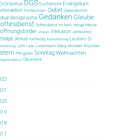
DGS
oronavirus
Evangelium
Eucharistie
Gebet
astenaktion
Fronleichnam
Gebärdenchor
Gedanken
Glaube
ebärdensprache
ottesdienst
Gottesdienst im Netz
heilige Messe
offnungsbilder
Inklusion
Jahreskreis
impuls
esaja
Jesus
Laudato Si
Karfreitag
Katholikentag
Livestream
Licht
Maria
Misereor
München
seordnung
Liebe
stern
Sonntag
Weihnachten
Pfingsten
Ökumene
rtgottesdienst
022
021
020
019
018
017