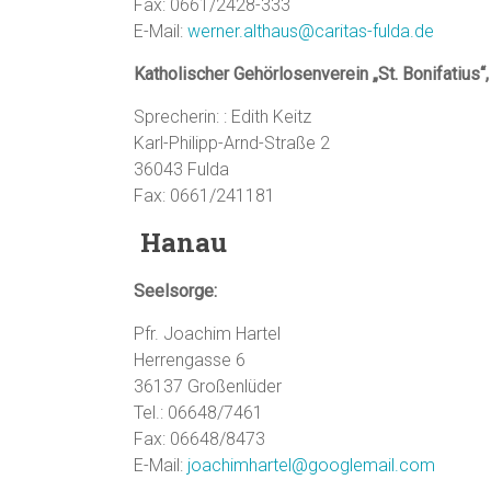
Fax: 0661/2428-333
E-Mail:
werner.althaus@caritas-fulda.de
Katholischer Gehörlosenverein „St. Bonifatius“,
Sprecherin: : Edith Keitz
Karl-Philipp-Arnd-Straße 2
36043 Fulda
Fax: 0661/241181
Hanau
Seelsorge:
Pfr. Joachim Hartel
Herrengasse 6
36137 Großenlüder
Tel.: 06648/7461
Fax: 06648/8473
E-Mail:
joachimhartel@googlemail.com