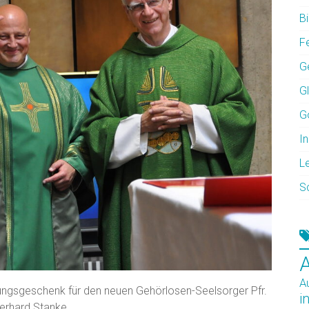
Bi
F
G
G
G
In
L
S
A
ßungsgeschenk für den neuen Gehörlosen-Seelsorger Pfr.
i
Gerhard Stanke.