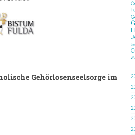
C
F
G
G
H
J
Le
O
Wo
tholische Gehörlosenseelsorge im
2
2
2
2
2
2