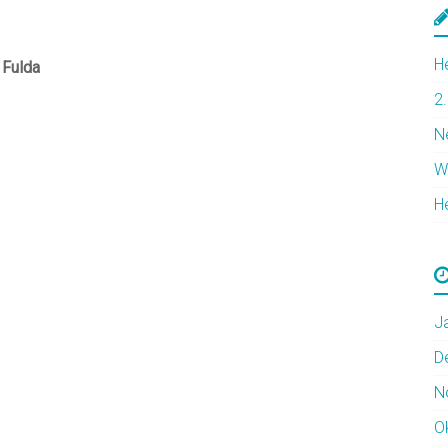
H
 Fulda
2
N
W
H
J
D
N
O