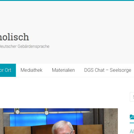
or Ort
Mediathek
Materialien
DGS Chat – Seelsorge
A