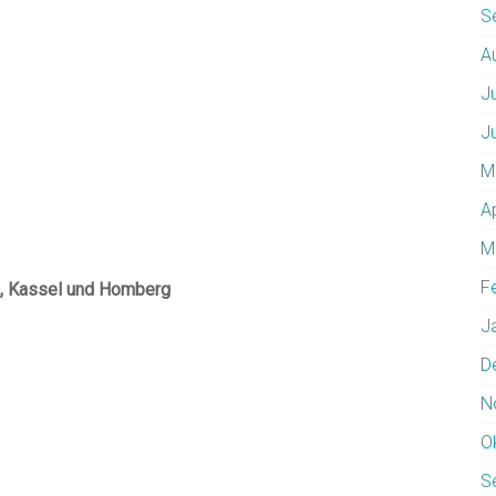
S
A
J
J
M
A
M
F
s, Kassel und Homberg
J
D
N
O
S