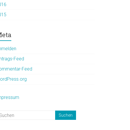
016
015
eta
nmelden
intrags-Feed
ommentar-Feed
ordPress.org
mpressum