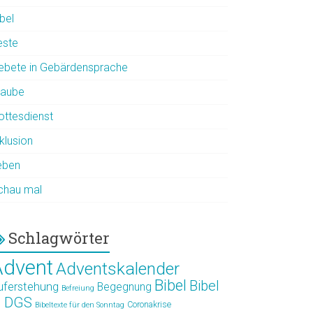
bel
este
ebete in Gebärdensprache
laube
ottesdienst
klusion
eben
chau mal
Schlagwörter
Advent
Adventskalender
Bibel
Bibel
uferstehung
Begegnung
Befreiung
n DGS
Coronakrise
Bibeltexte für den Sonntag