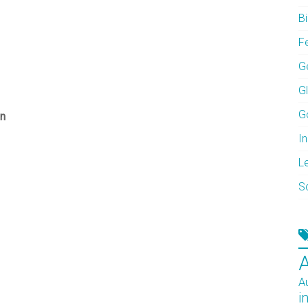
Bi
F
G
G
G
en
In
L
S
A
i