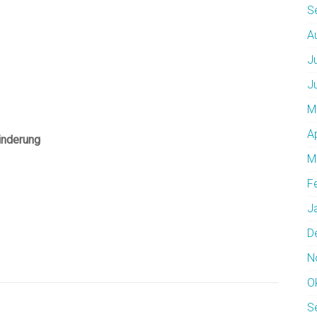
S
A
J
J
M
A
inderung
M
F
J
D
N
O
S