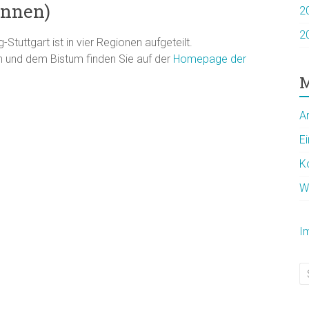
innen)
2
2
tuttgart ist in vier Regionen aufgeteilt.
 und dem Bistum finden Sie auf der
Homepage der
M
A
E
K
W
I