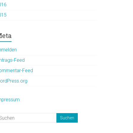
016
015
eta
nmelden
intrags-Feed
ommentar-Feed
ordPress.org
mpressum