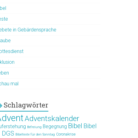
bel
este
ebete in Gebärdensprache
laube
ottesdienst
klusion
eben
chau mal
Schlagwörter
Advent
Adventskalender
Bibel
Bibel
uferstehung
Begegnung
Befreiung
n DGS
Coronakrise
Bibeltexte für den Sonntag