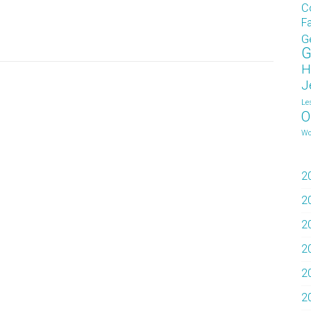
C
F
G
G
H
J
Le
O
Wo
2
2
2
2
2
2