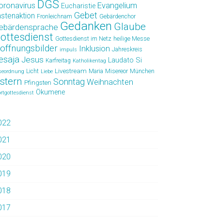
DGS
oronavirus
Evangelium
Eucharistie
Gebet
astenaktion
Fronleichnam
Gebärdenchor
Gedanken
Glaube
ebärdensprache
ottesdienst
Gottesdienst im Netz
heilige Messe
offnungsbilder
Inklusion
Jahreskreis
impuls
esaja
Jesus
Laudato Si
Karfreitag
Katholikentag
Livestream
Licht
Maria
Misereor
München
seordnung
Liebe
stern
Sonntag
Weihnachten
Pfingsten
Ökumene
rtgottesdienst
022
021
020
019
018
017