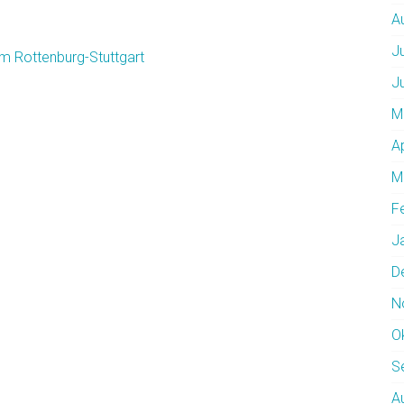
A
J
m Rottenburg-Stuttgart
J
M
A
M
F
J
D
N
O
S
A