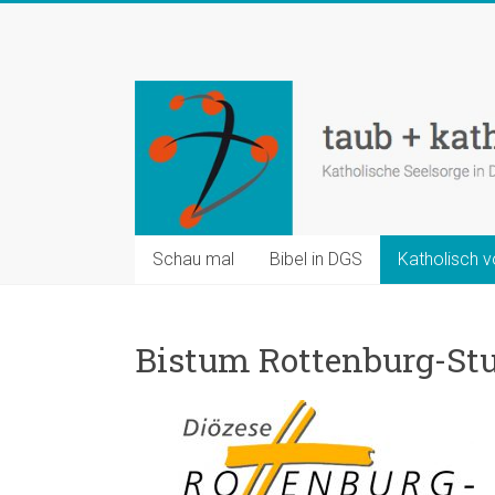
Zum
Inhalt
taub
springen
+
katholisch
Katholische
Seelsorge
in
Schau mal
Bibel in DGS
Katholisch v
Deutscher
Gebärdensprache
Bistum Rottenburg-Stu