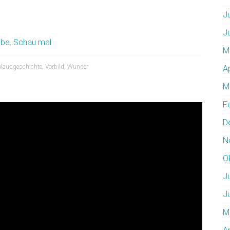
J
J
ube
,
Schau mal
M
olausgeschichte
,
Vorbild
,
Wunder
A
M
F
D
N
O
J
J
M