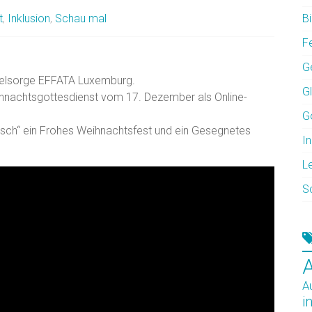
t
,
Inklusion
,
Schau mal
Bi
F
G
eelsorge EFFATA Luxemburg.
G
hnachtsgottesdienst vom 17. Dezember als Online-
G
isch“ ein Frohes Weihnachtsfest und ein Gesegnetes
In
L
S
A
i