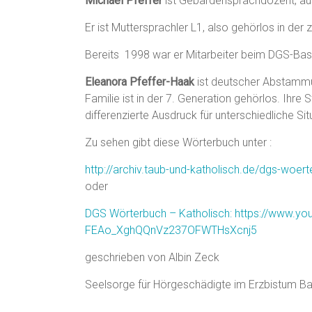
Michael Pfeffer
ist Gebärdensprachdozent, aus
Er ist Muttersprachler L1, also gehörlos in der
Bereits 1998 war er Mitarbeiter beim DGS-Ba
Eleanora Pfeffer-Haak
ist deutscher Abstammu
Familie ist in der 7. Generation gehörlos. Ihre
differenzierte Ausdruck für unterschiedliche S
Zu sehen gibt diese Wörterbuch unter :
http://archiv.taub-und-katholisch.de/dgs-woert
oder
DGS Wörterbuch – Katholisch: https://www.you
FEAo_XghQQnVz237OFWTHsXcnj5
geschrieben von Albin Zeck
Seelsorge für Hörgeschädigte im Erzbistum B