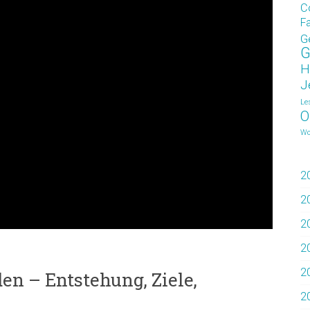
C
F
G
G
H
J
Le
O
Wo
2
2
2
2
2
n – Entstehung, Ziele,
2