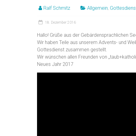
Ralf Schmitz
Allgemein
,
Gottesdiens
18. Dezember 2016
Hallo! Grüße aus der Gebärdensprachlichen S
Wir haben Teile aus unserem Advents- und Wei
Gottesdienst zusammen gestellt.
Wir wünschen allen Freunden von „taub+kathol
Neues Jahr 2017