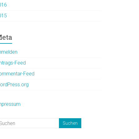
016
015
eta
nmelden
intrags-Feed
ommentar-Feed
ordPress.org
mpressum