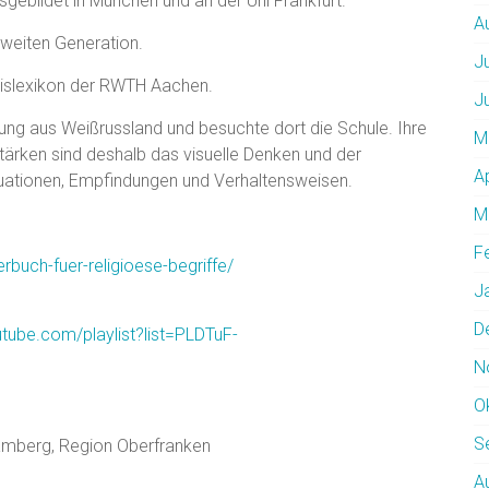
gebildet in München und an der Uni Frankfurt.
A
 zweiten Generation.
J
sislexikon der RWTH Aachen.
J
ng aus Weißrussland und besuchte dort die Schule. Ihre
M
 Stärken sind deshalb das visuelle Denken und der
A
ituationen, Empfindungen und Verhaltensweisen.
M
F
erbuch-fuer-religioese-begriffe/
J
D
tube.com/playlist?list=PLDTuF-
N
O
S
amberg, Region Oberfranken
A