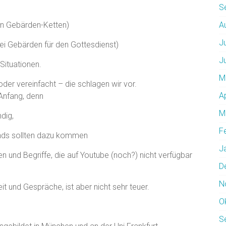
S
en Gebärden-Ketten)
A
J
bei Gebärden für den Gottesdienst)
J
Situationen.
M
der vereinfacht – die schlagen wir vor.
A
Anfang, denn
M
ndig,
F
nds sollten dazu kommen
J
n und Begriffe, die auf Youtube (noch?) nicht verfügbar
D
N
t und Gespräche, ist aber nicht sehr teuer.
O
S