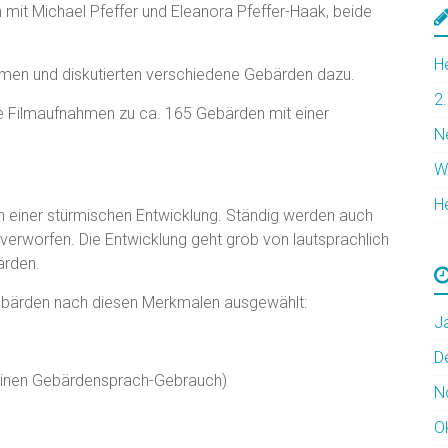
 mit Michael Pfeffer und Eleanora Pfeffer-Haak, beide
H
ammen und diskutierten verschiedene Gebärden dazu.
2
e Filmaufnahmen zu ca. 165 Gebärden mit einer
N
W
H
n einer stürmischen Entwicklung. Ständig werden auch
verworfen. Die Entwicklung geht grob von lautsprachlich
ärden.
Gebärden nach diesen Merkmalen ausgewählt:
J
D
einen Gebärdensprach-Gebrauch)
N
O