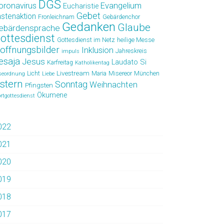
DGS
oronavirus
Evangelium
Eucharistie
Gebet
astenaktion
Fronleichnam
Gebärdenchor
Gedanken
Glaube
ebärdensprache
ottesdienst
Gottesdienst im Netz
heilige Messe
offnungsbilder
Inklusion
Jahreskreis
impuls
esaja
Jesus
Laudato Si
Karfreitag
Katholikentag
Livestream
Licht
Maria
Misereor
München
seordnung
Liebe
stern
Sonntag
Weihnachten
Pfingsten
Ökumene
rtgottesdienst
022
021
020
019
018
017