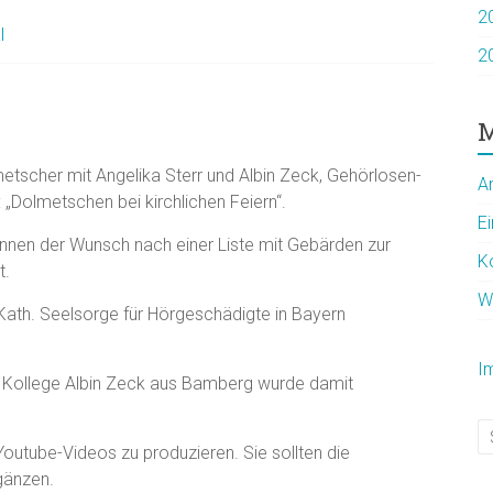
2
l
2
M
metscher mit Angelika Sterr und Albin Zeck, Gehörlosen-
A
Dolmetschen bei kirchlichen Feiern“.
E
nnen der Wunsch nach einer Liste mit Gebärden zur
K
t.
W
Kath. Seelsorge für Hörgeschädigte in Bayern
I
 Kollege Albin Zeck aus Bamberg wurde damit
utube-Videos zu produzieren. Sie sollten die
gänzen.