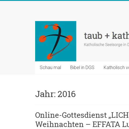
Zum
Inhalt
taub
springen
+
katholisch
Katholische
Seelsorge
in
Schau mal
Bibel in DGS
Katholisch v
Deutscher
Gebärdensprache
Jahr:
2016
Online-Gottesdienst „LI
Weihnachten – EFFATA 