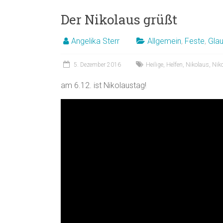
Der Nikolaus grüßt
Angelika Sterr
Allgemein
,
Feste
,
Gla
5. Dezember 2016
Heilige
,
Helfen
,
Nikolaus
,
Nik
am 6.12. ist Nikolaustag!