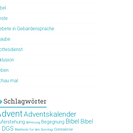
bel
este
ebete in Gebärdensprache
laube
ottesdienst
klusion
eben
chau mal
Schlagwörter
Advent
Adventskalender
Bibel
Bibel
uferstehung
Begegnung
Befreiung
n DGS
Coronakrise
Bibeltexte für den Sonntag