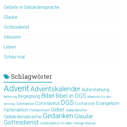
Gebete in Gebärdensprache
Glaube
Gottesdienst
Inklusion
Leben
Schau mal
Schlagwörter
Advent
Adventskalender
Auferstehung
Bibel
Bibel in DGS
Begegnung
Befreiung
Bibeltexte für den
DGS
Coronavirus
Evangelium
Eucharistie
Coronakrise
Sonntag
Gebet
Fastenaktion
Fronleichnam
Gebärdenchor
Gedanken
Glaube
Gebärdensprache
Gottesdienst
Gottesdienst im Netz
heilige Messe