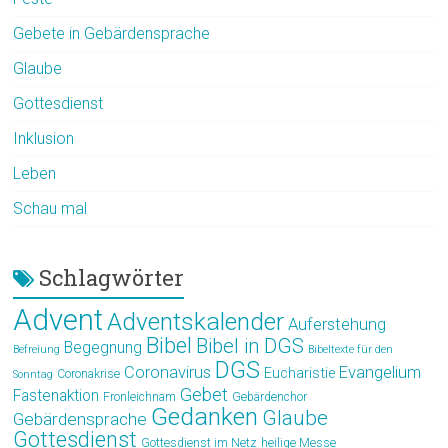
Gebete in Gebärdensprache
Glaube
Gottesdienst
Inklusion
Leben
Schau mal
Schlagwörter
Advent
Adventskalender
Auferstehung
Bibel
Bibel in DGS
Begegnung
Befreiung
Bibeltexte für den
DGS
Coronavirus
Evangelium
Eucharistie
Coronakrise
Sonntag
Gebet
Fastenaktion
Fronleichnam
Gebärdenchor
Gedanken
Glaube
Gebärdensprache
Gottesdienst
Gottesdienst im Netz
heilige Messe