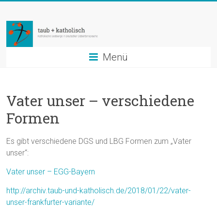
Zum
taub
Inhalt
springen
+
katholisch
Menü
Katholische
Seelsorge
Vater unser – verschiedene
in
Deutscher
Formen
Gebärdensprache
Es gibt verschiedene DGS und LBG Formen zum „Vater
unser“:
Vater unser – EGG-Bayern
http://archiv.taub-und-katholisch.de/2018/01/22/vater-
unser-frankfurter-variante/