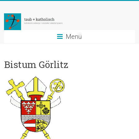
Zum
taub
Inhalt
springen
+
katholisch
Menü
Katholische
Seelsorge
Bistum Görlitz
in
Deutscher
Gebärdensprache