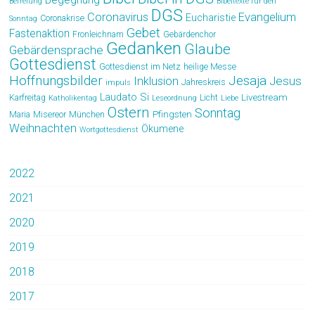
Befreiung
Bibeltexte für den
DGS
Coronavirus
Evangelium
Eucharistie
Coronakrise
Sonntag
Gebet
Fastenaktion
Fronleichnam
Gebärdenchor
Gedanken
Glaube
Gebärdensprache
Gottesdienst
Gottesdienst im Netz
heilige Messe
Hoffnungsbilder
Jesaja
Jesus
Inklusion
Jahreskreis
impuls
Laudato Si
Livestream
Karfreitag
Licht
Katholikentag
Leseordnung
Liebe
Ostern
Sonntag
Pfingsten
Maria
Misereor
München
Weihnachten
Ökumene
Wortgottesdienst
2022
2021
2020
2019
2018
2017