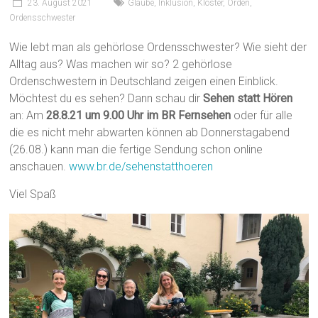
23. August 2021
Glaube
,
Inklusion
,
Kloster
,
Orden
,
Ordensschwester
Wie lebt man als gehörlose Ordensschwester? Wie sieht der
Alltag aus? Was machen wir so? 2 gehörlose
Ordenschwestern in Deutschland zeigen einen Einblick.
Möchtest du es sehen? Dann schau dir
Sehen statt Hören
an: Am
28.8.21 um 9.00 Uhr im BR Fernsehen
oder für alle
die es nicht mehr abwarten können ab Donnerstagabend
(26.08.) kann man die fertige Sendung schon online
anschauen.
www.br.de/sehenstatthoeren
Viel Spaß