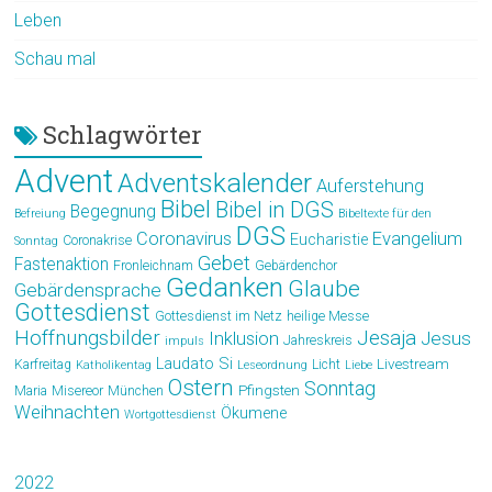
Leben
Schau mal
Schlagwörter
Advent
Adventskalender
Auferstehung
Bibel
Bibel in DGS
Begegnung
Befreiung
Bibeltexte für den
DGS
Coronavirus
Evangelium
Eucharistie
Coronakrise
Sonntag
Gebet
Fastenaktion
Fronleichnam
Gebärdenchor
Gedanken
Glaube
Gebärdensprache
Gottesdienst
Gottesdienst im Netz
heilige Messe
Hoffnungsbilder
Jesaja
Jesus
Inklusion
Jahreskreis
impuls
Laudato Si
Livestream
Karfreitag
Licht
Katholikentag
Leseordnung
Liebe
Ostern
Sonntag
Pfingsten
Maria
Misereor
München
Weihnachten
Ökumene
Wortgottesdienst
2022