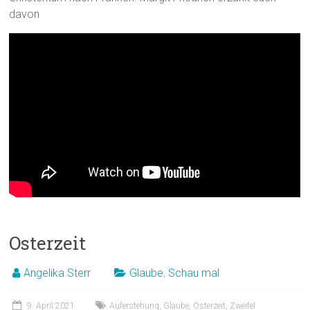
davon
Osterzeit
Angelika Sterr
Glaube
,
Schau mal
9. April 2021
Auferstehung
,
Glaube
,
Osterzeit
,
Zweifel