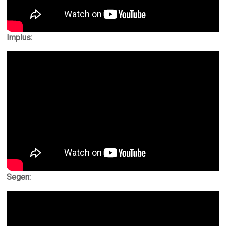
Implus:
Segen: