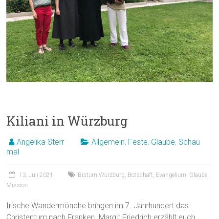
Kiliani in Würzburg
Angelika Sterr
Allgemein
,
Feste
,
Glaube
,
Schau
mal
13. Juli 2021
Bistum Würzburg
,
Botschaft
,
Evangelium
,
Glaube
,
Mission
Irische Wandermönche bringen im 7. Jahrhundert das
Christentum nach Franken. Margit Friedrich erzählt euch