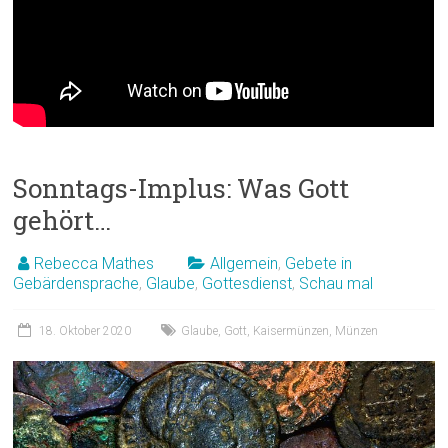
Sonntags-Implus: Was Gott
gehört…
Rebecca Mathes
Allgemein
,
Gebete in
Gebärdensprache
,
Glaube
,
Gottesdienst
,
Schau mal
18. Oktober 2020
Glaube
,
Gott
,
Kaisermünzen
,
Münzen