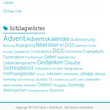
Leben
Schau mal
Schlagwörter
Advent
Adventskalender
Auferstehung
Bibel
Bibel in DGS
Begegnung
Befreiung
Bibeltexte für den
DGS
Coronavirus
Evangelium
Eucharistie
Coronakrise
Sonntag
Gebet
Fastenaktion
Fronleichnam
Gebärdenchor
Gedanken
Glaube
Gebärdensprache
Gottesdienst
Gottesdienst im Netz
heilige Messe
Hoffnungsbilder
Jesaja
Jesus
Inklusion
Jahreskreis
impuls
Laudato Si
Livestream
Karfreitag
Licht
Katholikentag
Leseordnung
Liebe
Ostern
Sonntag
Pfingsten
Maria
Misereor
München
Weihnachten
Ökumene
Wortgottesdienst
Copyright © 2026
taub + katholisch
. Alle Rechte vorbehalten.