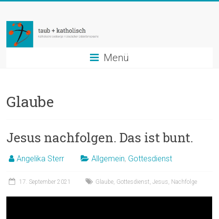
Zum
taub
Inhalt
springen
+
katholisch
Menü
Katholische
Seelsorge
Glaube
in
Deutscher
Gebärdensprache
Jesus nachfolgen. Das ist bunt.
Angelika Sterr
Allgemein
,
Gottesdienst
17. September 2021
Glaube
,
Gottesdienst
,
Jesus
,
Nachfolge