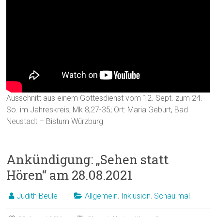
Ausschnitt aus einem Gottesdienst vom 12. Sept. zum 24.
So. im Jahreskreis, Mk 8,27-35; Ort: Maria Geburt, Bad
Neustadt – Bistum Würzburg
Ankündigung: „Sehen statt
Hören“ am 28.08.2021
Judith Beule
Allgemein
,
Inklusion
,
Schau mal