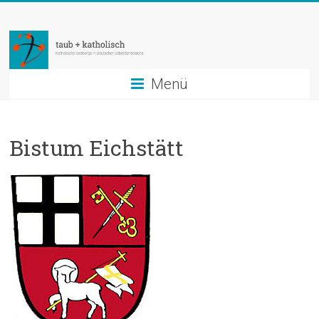
Zum
taub
Inhalt
springen
+
katholisch
Menü
Katholische
Seelsorge
Bistum Eichstätt
in
Deutscher
Gebärdensprache