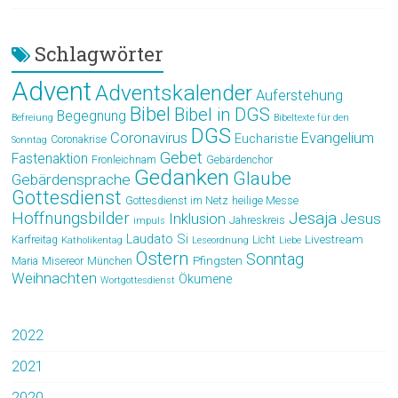
Schlagwörter
Advent
Adventskalender
Auferstehung
Bibel
Bibel in DGS
Begegnung
Befreiung
Bibeltexte für den
DGS
Coronavirus
Evangelium
Eucharistie
Coronakrise
Sonntag
Gebet
Fastenaktion
Fronleichnam
Gebärdenchor
Gedanken
Glaube
Gebärdensprache
Gottesdienst
Gottesdienst im Netz
heilige Messe
Hoffnungsbilder
Jesaja
Jesus
Inklusion
Jahreskreis
impuls
Laudato Si
Livestream
Karfreitag
Licht
Katholikentag
Leseordnung
Liebe
Ostern
Sonntag
Pfingsten
Maria
Misereor
München
Weihnachten
Ökumene
Wortgottesdienst
2022
2021
2020