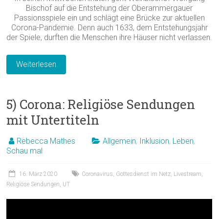
Bischof auf die Entstehung der Oberammergauer
Passionsspiele ein und schlägt eine Brücke zur aktuellen
Corona-Pandemie. Denn auch 1633, dem Entstehungsjahr
der Spiele, durften die Menschen ihre Häuser nicht verlassen.
Weiterlesen
5) Corona: Religiöse Sendungen
mit Untertiteln
Rebecca Mathes
Allgemein
,
Inklusion
,
Leben
,
Schau mal
16. März 2020
Coronavirus
,
Gottesdienst im Netz
,
Livestream
,
Religiöse Sendungen
,
UT