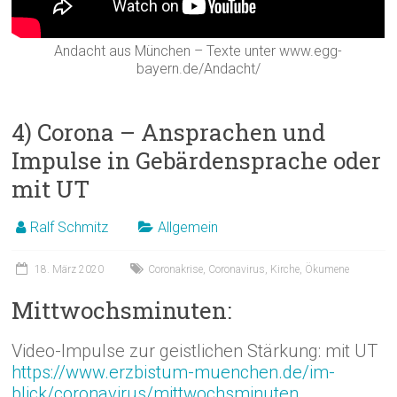
Andacht aus München – Texte unter www.egg-
bayern.de/Andacht/
4) Corona – Ansprachen und
Impulse in Gebärdensprache oder
mit UT
Ralf Schmitz
Allgemein
18. März 2020
Coronakrise
,
Coronavirus
,
Kirche
,
Ökumene
Mittwochsminuten:
Video-Impulse zur geistlichen Stärkung
: mit UT
https://www.erzbistum-muenchen.de/im-
blick/coronavirus/mittwochsminuten