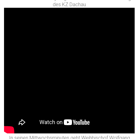
des KZ Dachau
In seinen Mittwochsminuten geht Weihbischof Wolfgang