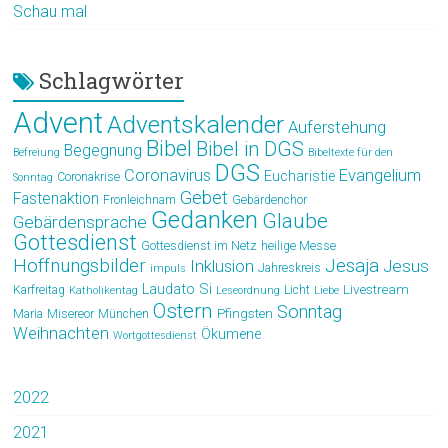
Schau mal
Schlagwörter
Advent
Adventskalender
Auferstehung
Bibel
Bibel in DGS
Begegnung
Befreiung
Bibeltexte für den
DGS
Coronavirus
Evangelium
Eucharistie
Coronakrise
Sonntag
Gebet
Fastenaktion
Fronleichnam
Gebärdenchor
Gedanken
Glaube
Gebärdensprache
Gottesdienst
Gottesdienst im Netz
heilige Messe
Hoffnungsbilder
Jesaja
Jesus
Inklusion
Jahreskreis
impuls
Laudato Si
Livestream
Karfreitag
Licht
Katholikentag
Leseordnung
Liebe
Ostern
Sonntag
Pfingsten
Maria
Misereor
München
Weihnachten
Ökumene
Wortgottesdienst
2022
2021