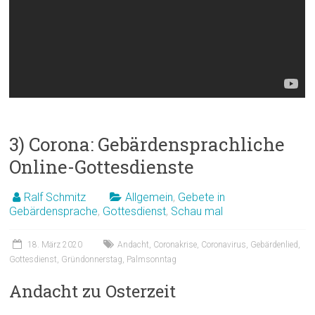
3) Corona: Gebärdensprachliche
Online-Gottesdienste
Ralf Schmitz
Allgemein
,
Gebete in
Gebärdensprache
,
Gottesdienst
,
Schau mal
18. März 2020
Andacht
,
Coronakrise
,
Coronavirus
,
Gebärdenlied
,
Gottesdienst
,
Gründonnerstag
,
Palmsonntag
Andacht zu Osterzeit