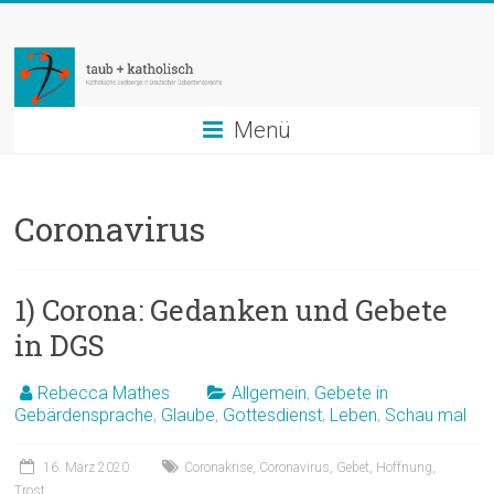
Zum
taub
Inhalt
springen
+
katholisch
Menü
Katholische
Seelsorge
Coronavirus
in
Deutscher
Gebärdensprache
1) Corona: Gedanken und Gebete
in DGS
Rebecca Mathes
Allgemein
,
Gebete in
Gebärdensprache
,
Glaube
,
Gottesdienst
,
Leben
,
Schau mal
16. März 2020
Coronakrise
,
Coronavirus
,
Gebet
,
Hoffnung
,
Trost