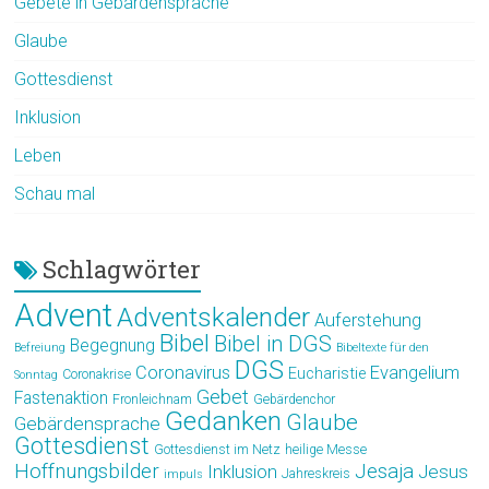
Gebete in Gebärdensprache
Glaube
Gottesdienst
Inklusion
Leben
Schau mal
Schlagwörter
Advent
Adventskalender
Auferstehung
Bibel
Bibel in DGS
Begegnung
Befreiung
Bibeltexte für den
DGS
Coronavirus
Evangelium
Eucharistie
Coronakrise
Sonntag
Gebet
Fastenaktion
Fronleichnam
Gebärdenchor
Gedanken
Glaube
Gebärdensprache
Gottesdienst
Gottesdienst im Netz
heilige Messe
Hoffnungsbilder
Jesaja
Jesus
Inklusion
Jahreskreis
impuls