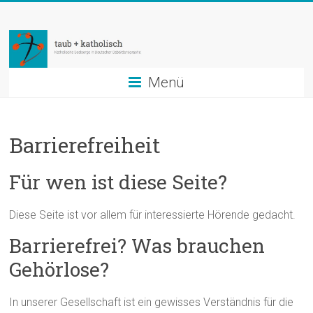
Zum
taub
Inhalt
springen
+
katholisch
Menü
Katholische
Seelsorge
Barrierefreiheit
in
Deutscher
Für wen ist diese Seite?
Gebärdensprache
Diese Seite ist vor allem für interessierte Hörende gedacht.
Barrierefrei? Was brauchen
Gehörlose?
In unserer Gesellschaft ist ein gewisses Verständnis für die