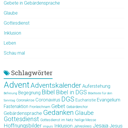
Gebete in Gebärdensprache
Glaube
Gottesdienst
Inklusion
Leben
Schau mal
Schlagwörter
Advent
Adventskalender
Auferstehung
Bibel
Bibel in DGS
Begegnung
Befreiung
Bibeltexte für den
DGS
Coronavirus
Evangelium
Eucharistie
Coronakrise
Sonntag
Gebet
Fastenaktion
Fronleichnam
Gebärdenchor
Gedanken
Glaube
Gebärdensprache
Gottesdienst
Gottesdienst im Netz
heilige Messe
Hoffnungsbilder
Jesaja
Jesus
Inklusion
Jahreskreis
impuls