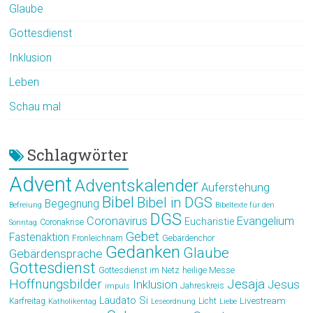
Glaube
Gottesdienst
Inklusion
Leben
Schau mal
Schlagwörter
Advent
Adventskalender
Auferstehung
Bibel
Bibel in DGS
Begegnung
Befreiung
Bibeltexte für den
DGS
Coronavirus
Evangelium
Eucharistie
Coronakrise
Sonntag
Gebet
Fastenaktion
Fronleichnam
Gebärdenchor
Gedanken
Glaube
Gebärdensprache
Gottesdienst
Gottesdienst im Netz
heilige Messe
Hoffnungsbilder
Jesaja
Jesus
Inklusion
Jahreskreis
impuls
Laudato Si
Livestream
Karfreitag
Licht
Katholikentag
Leseordnung
Liebe