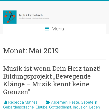
Zum
taub
Inhalt
springen
+
katholisch
Menü
Katholische
Seelsorge
Monat:
Mai 2019
in
Deutscher
Gebärdensprache
Musik ist wenn Dein Herz tanzt!
Bildungsprojekt „Bewegende
Klänge – Musik kennt keine
Grenzen“
Rebecca Mathes
Allgemein
,
Feste
,
Gebete in
Gebärdensprache
,
Glaube
,
Gottesdienst
,
Inklusion
,
Leben
,