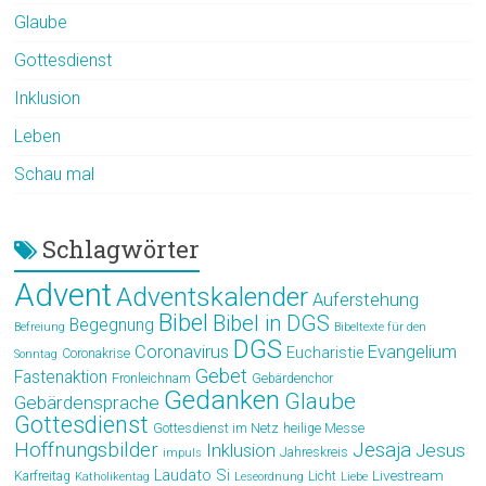
Glaube
Gottesdienst
Inklusion
Leben
Schau mal
Schlagwörter
Advent
Adventskalender
Auferstehung
Bibel
Bibel in DGS
Begegnung
Befreiung
Bibeltexte für den
DGS
Coronavirus
Evangelium
Eucharistie
Coronakrise
Sonntag
Gebet
Fastenaktion
Fronleichnam
Gebärdenchor
Gedanken
Glaube
Gebärdensprache
Gottesdienst
Gottesdienst im Netz
heilige Messe
Hoffnungsbilder
Jesaja
Jesus
Inklusion
Jahreskreis
impuls
Laudato Si
Livestream
Karfreitag
Licht
Katholikentag
Leseordnung
Liebe