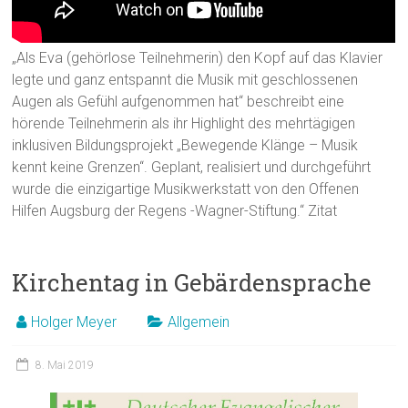
„Als Eva (gehörlose Teilnehmerin) den Kopf auf das Klavier
legte und ganz entspannt die Musik mit geschlossenen
Augen als Gefühl aufgenommen hat“ beschreibt eine
hörende Teilnehmerin als ihr Highlight des mehrtägigen
inklusiven Bildungsprojekt „Bewegende Klänge – Musik
kennt keine Grenzen“. Geplant, realisiert und durchgeführt
wurde die einzigartige Musikwerkstatt von den Offenen
Hilfen Augsburg der Regens -Wagner-Stiftung.“ Zitat
Kirchentag in Gebärdensprache
Holger Meyer
Allgemein
8. Mai 2019