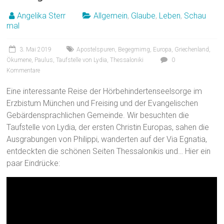
Angelika Sterr
Allgemein
,
Glaube
,
Leben
,
Schau
mal
3. Mai 2019
Apostelspuren
,
Begegmimg
,
Europa
,
Griechenland
,
Ökumene
,
Paulus
,
Taufstelle von Lydia
,
Thessaloniki
0
Kommentare
Eine interessante Reise der Hörbehindertenseelsorge im
Erzbistum München und Freising und der Evangelischen
Gebärdensprachlichen Gemeinde. Wir besuchten die
Taufstelle von Lydia, der ersten Christin Europas, sahen die
Ausgrabungen von Philippi, wanderten auf der Via Egnatia,
entdeckten die schönen Seiten Thessalonikis und… Hier ein
paar Eindrücke: