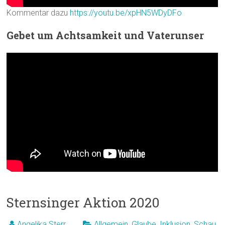
Kommentar dazu
https://youtu.be/xpHN5WDyDFo
Gebet um Achtsamkeit und Vaterunser
Sternsinger Aktion 2020
Angelika Sterr
Allgemein
,
Glaube
,
Inklusion
,
Schau