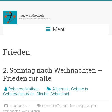
Zum
taub
Inhalt
springen
+
katholisch
Menü
Katholische
Seelsorge
Frieden
in
Deutscher
Gebärdensprache
2. Sonntag nach Weihnachten –
Frieden für alle
Rebecca Mathes
Allgemein
,
Gebete in
Gebärdensprache
,
Glaube
,
Schau mal
3. Januar 2021
Frieden
,
Hoffnungsbilder
,
Jesaja
,
Neujahr
,
Weihnachten
,
Weltreligionen