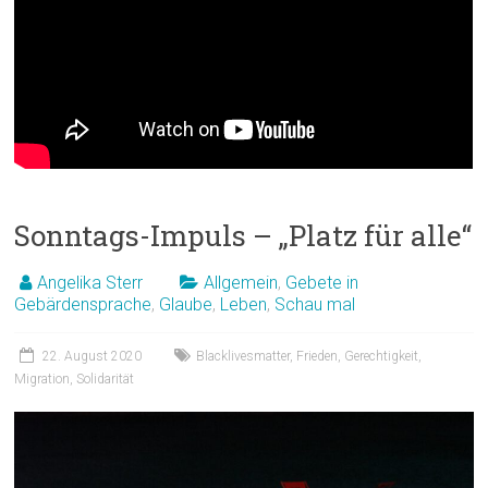
Sonntags-Impuls – „Platz für alle“
Angelika Sterr
Allgemein
,
Gebete in
Gebärdensprache
,
Glaube
,
Leben
,
Schau mal
22. August 2020
Blacklivesmatter
,
Frieden
,
Gerechtigkeit
,
Migration
,
Solidarität