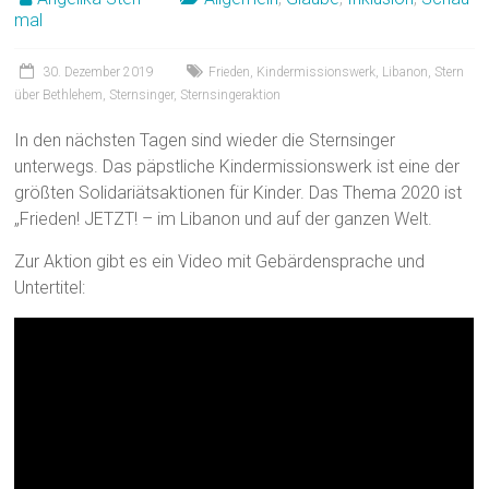
mal
30. Dezember 2019
Frieden
,
Kindermissionswerk
,
Libanon
,
Stern
über Bethlehem
,
Sternsinger
,
Sternsingeraktion
In den nächsten Tagen sind wieder die Sternsinger
unterwegs. Das päpstliche Kindermissionswerk ist eine der
größten Solidariätsaktionen für Kinder. Das Thema 2020 ist
„Frieden! JETZT! – im Libanon und auf der ganzen Welt.
Zur Aktion gibt es ein Video mit Gebärdensprache und
Untertitel: