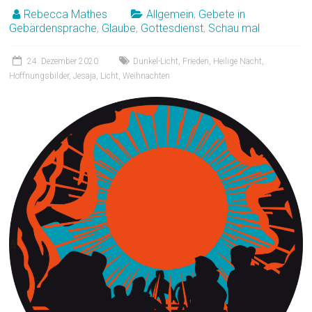
Rebecca Mathes
Allgemein
,
Gebete in
Gebärdensprache
,
Glaube
,
Gottesdienst
,
Schau mal
24. Dezember 2020
Dunkel-Licht
,
Frieden
,
Heilige Nacht
,
Hoffnungsbilder
,
Jesaja
,
Licht
,
Weihnachten