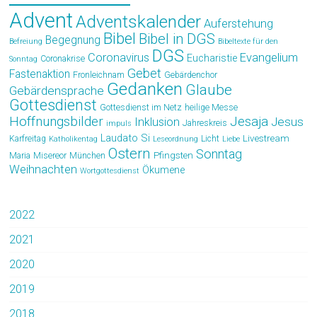
Advent
Adventskalender
Auferstehung
Bibel
Bibel in DGS
Begegnung
Befreiung
Bibeltexte für den
DGS
Coronavirus
Evangelium
Eucharistie
Coronakrise
Sonntag
Gebet
Fastenaktion
Fronleichnam
Gebärdenchor
Gedanken
Glaube
Gebärdensprache
Gottesdienst
Gottesdienst im Netz
heilige Messe
Hoffnungsbilder
Jesaja
Jesus
Inklusion
Jahreskreis
impuls
Laudato Si
Livestream
Karfreitag
Licht
Katholikentag
Leseordnung
Liebe
Ostern
Sonntag
Pfingsten
Maria
Misereor
München
Weihnachten
Ökumene
Wortgottesdienst
2022
2021
2020
2019
2018