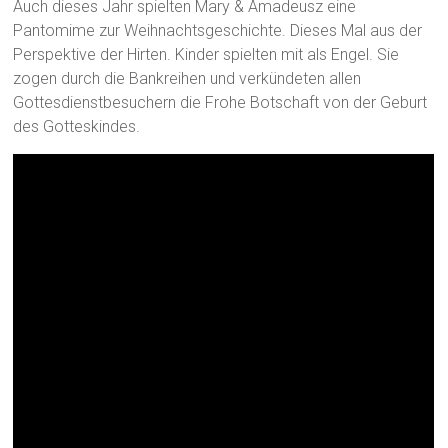
Auch dieses Jahr spielten Mary & Amadeusz eine
Pantomime zur Weihnachtsgeschichte. Dieses Mal aus der
Perspektive der Hirten. Kinder spielten mit als Engel. Sie
zogen durch die Bankreihen und verkündeten allen
Gottesdienstbesuchern die Frohe Botschaft von der Geburt
des Gotteskindes.