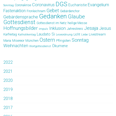
DGS
Coronavirus
Evangelium
Eucharistie
Coronakrise
Sonntag
Gebet
Fastenaktion
Fronleichnam
Gebärdenchor
Gedanken
Glaube
Gebärdensprache
Gottesdienst
Gottesdienst im Netz
heilige Messe
Hoffnungsbilder
Jesaja
Jesus
Inklusion
Jahreskreis
impuls
Laudato Si
Livestream
Karfreitag
Licht
Katholikentag
Leseordnung
Liebe
Ostern
Sonntag
Pfingsten
Maria
Misereor
München
Weihnachten
Ökumene
Wortgottesdienst
2022
2021
2020
2019
2018
2017