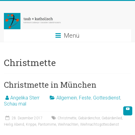
Zum
taub
Inhalt
springen
+
katholisch
Menü
Katholische
Seelsorge
Christmette
in
Deutscher
Gebärdensprache
Christmette in München
Angelika Sterr
Allgemein
,
Feste
,
Gottesdienst
,
Schau mal
28. Dezember 2017
Christmette
,
Gebärdenchor
,
Gebärdenlied
,
Heilig Abend
,
Krippe
,
Pantomime
,
Weihnachten
,
Weihnachtsgottesdienst