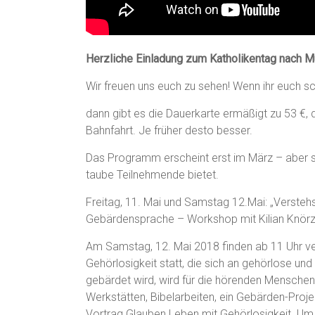
Herzliche Einladung zum Katholikentag nach M
Wir freuen uns euch zu sehen! Wenn ihr euch sc
dann gibt es die Dauerkarte ermäßigt zu 53 €, 
Bahnfahrt. Je früher desto besser.
Das Programm erscheint erst im März – aber 
taube Teilnehmende bietet.
Freitag, 11. Mai und Samstag 12.Mai: „Verstehst
Gebärdensprache – Workshop mit Kilian Knörze
Am Samstag, 12. Mai 2018 finden ab 11 Uhr v
Gehörlosigkeit statt, die sich an gehörlose u
gebärdet wird, wird für die hörenden Menschen
Werkstätten, Bibelarbeiten, ein Gebärden-Proj
Vortrag Glauben Leben mit Gehörlosigkeit. Um 