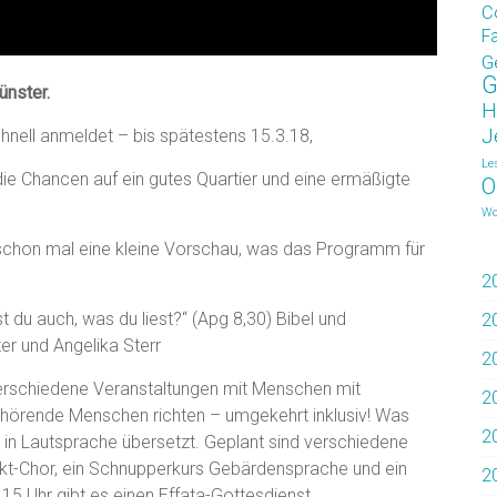
C
F
G
G
ünster.
H
J
hnell anmeldet – bis spätestens 15.3.18,
Le
die Chancen auf ein gutes Quartier und eine ermäßigte
O
Wo
schon mal eine kleine Vorschau, was das Programm für
2
 du auch, was du liest?“ (Apg 8,30) Bibel und
2
r und Angelika Sterr
2
erschiedene Veranstaltungen mit Menschen mit
2
nd hörende Menschen richten – umgekehrt inklusiv! Was
2
 in Lautsprache übersetzt. Geplant sind verschiedene
ekt-Chor, ein Schnupperkurs Gebärdensprache und ein
2
15 Uhr gibt es einen Effata-Gottesdienst.