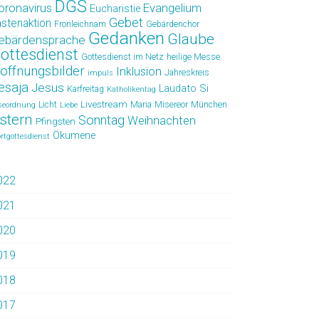
DGS
oronavirus
Evangelium
Eucharistie
Gebet
astenaktion
Fronleichnam
Gebärdenchor
Gedanken
Glaube
ebärdensprache
ottesdienst
Gottesdienst im Netz
heilige Messe
offnungsbilder
Inklusion
Jahreskreis
impuls
esaja
Jesus
Laudato Si
Karfreitag
Katholikentag
Livestream
Licht
Maria
Misereor
München
seordnung
Liebe
stern
Sonntag
Weihnachten
Pfingsten
Ökumene
rtgottesdienst
022
021
020
019
018
017