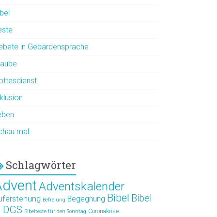
bel
este
ebete in Gebärdensprache
laube
ottesdienst
klusion
eben
chau mal
Schlagwörter
Advent
Adventskalender
Bibel
Bibel
uferstehung
Begegnung
Befreiung
n DGS
Coronakrise
Bibeltexte für den Sonntag