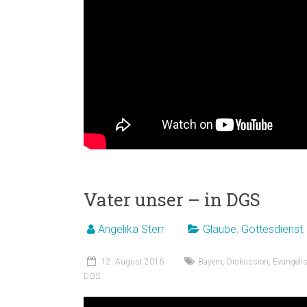
Vater unser – in DGS
Angelika Sterr
Glaube
,
Gottesdienst
12. August 2016
Bayern
,
Diskussion
,
Evangeli
DGS