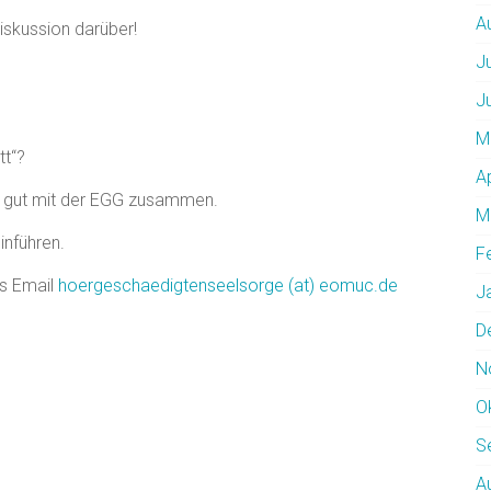
A
iskussion darüber!
J
J
M
tt“?
A
ir gut mit der EGG zusammen.
M
inführen.
F
ls Email
hoergeschaedigtenseelsorge (at) eomuc.de
J
D
N
O
S
A