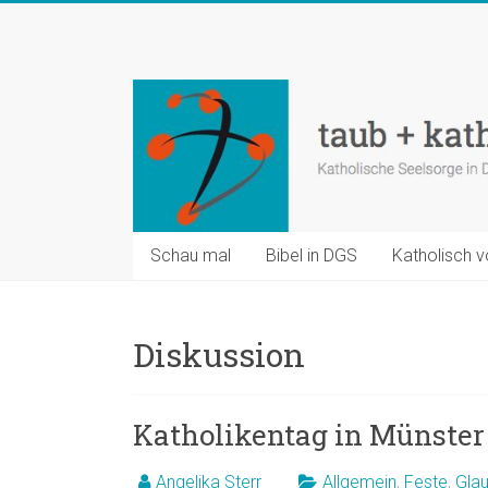
Zum
Inhalt
taub
springen
+
katholisch
Katholische
Seelsorge
in
Schau mal
Bibel in DGS
Katholisch v
Deutscher
Gebärdensprache
Diskussion
Katholikentag in Münster 
Angelika Sterr
Allgemein
,
Feste
,
Gla