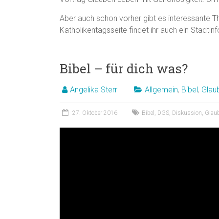
Aber auch schon vorher gibt es interessante Th
Katholikentagsseite findet ihr auch ein Stadtin
Bibel – für dich was?
Angelika Sterr
Allgemein
,
Bibel
,
Glau
27. Oktober 2016
Bibel
,
DGS
,
Diskussion
,
Glau