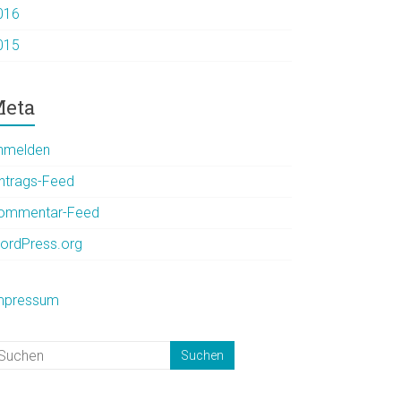
016
015
eta
nmelden
intrags-Feed
ommentar-Feed
ordPress.org
mpressum