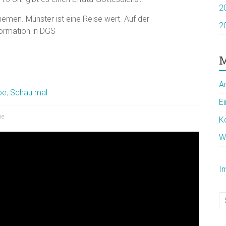
2
emen. Münster ist eine Reise wert. Auf der
2
formation in DGS
M
A
be
,
Schau mal
E
be
K
W
I