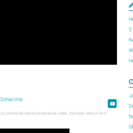
H
2
N
W
H
J
,
Schau mal
D
sch-Lutherische Gehörlosengemeinde
,
Gebet
,
Ökumene
,
Vater Unser in
N
O