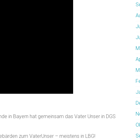
S
A
J
J
M
A
M
F
J
D
N
nde in Bayern hat gemeinsam das Vater Unser in DGS
O
S
 Gebärden zum VaterUnser – meistens in LBG!