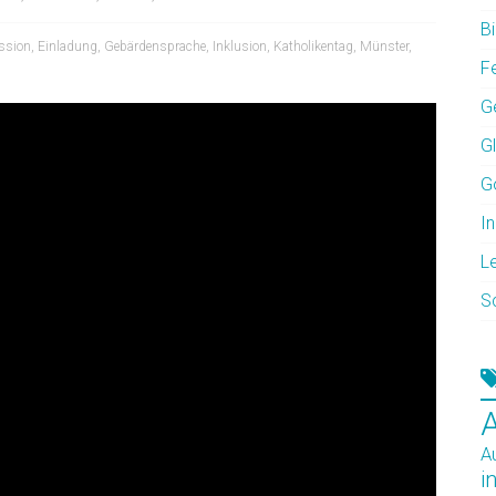
Bi
ssion
,
Einladung
,
Gebärdensprache
,
Inklusion
,
Katholikentag
,
Münster
,
F
G
G
G
In
L
S
A
i