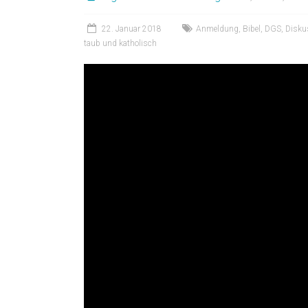
22. Januar 2018
Anmeldung
,
Bibel
,
DGS
,
Disku
taub und katholisch