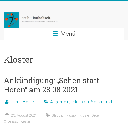
Zum
taub
Inhalt
springen
+
katholisch
Menü
Katholische
Seelsorge
Kloster
in
Deutscher
Gebärdensprache
Ankündigung: „Sehen statt
Hören“ am 28.08.2021
Judith Beule
Allgemein
,
Inklusion
,
Schau mal
23. August 2021
Glaube
,
Inklusion
,
Kloster
,
Orden
,
Ordensschwester