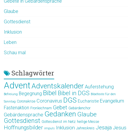
Gebete in Gebärdensprache
Glaube
Gottesdienst
Inklusion
Leben
Schau mal
Schlagwörter
Advent
Adventskalender
Auferstehung
Bibel
Bibel in DGS
Begegnung
Befreiung
Bibeltexte für den
DGS
Coronavirus
Evangelium
Eucharistie
Coronakrise
Sonntag
Gebet
Fastenaktion
Fronleichnam
Gebärdenchor
Gedanken
Glaube
Gebärdensprache
Gottesdienst
Gottesdienst im Netz
heilige Messe
Hoffnungsbilder
Jesaja
Jesus
Inklusion
Jahreskreis
impuls