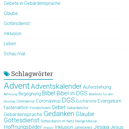
Gebete in Gebärdensprache
Glaube
Gottesdienst
Inklusion
Leben
Schau mal
Schlagwörter
Advent
Adventskalender
Auferstehung
Bibel
Bibel in DGS
Begegnung
Befreiung
Bibeltexte für den
DGS
Coronavirus
Evangelium
Eucharistie
Coronakrise
Sonntag
Gebet
Fastenaktion
Fronleichnam
Gebärdenchor
Gedanken
Glaube
Gebärdensprache
Gottesdienst
Gottesdienst im Netz
heilige Messe
Hoffnungsbilder
Jesaja
Jesus
Inklusion
Jahreskreis
impuls