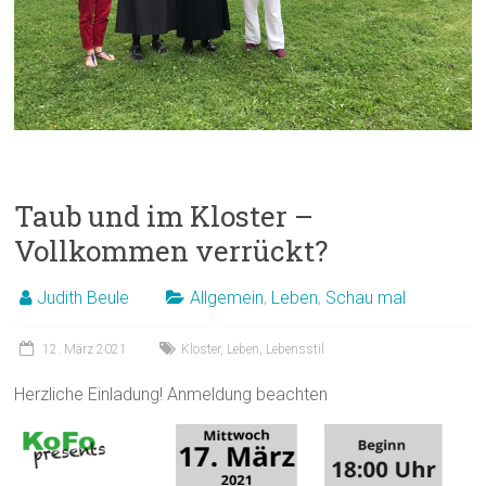
Taub und im Kloster –
Vollkommen verrückt?
Judith Beule
Allgemein
,
Leben
,
Schau mal
12. März 2021
Kloster
,
Leben
,
Lebensstil
Herzliche Einladung! Anmeldung beachten