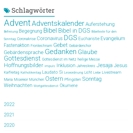
Schlagwörter
Advent
Adventskalender
Auferstehung
Bibel
Bibel in DGS
Begegnung
Befreiung
Bibeltexte für den
DGS
Coronavirus
Evangelium
Eucharistie
Coronakrise
Sonntag
Gebet
Fastenaktion
Fronleichnam
Gebärdenchor
Gedanken
Glaube
Gebärdensprache
Gottesdienst
Gottesdienst im Netz
heilige Messe
Hoffnungsbilder
Jesaja
Jesus
Inklusion
Jahreskreis
impuls
Laudato Si
Livestream
Karfreitag
Licht
Katholikentag
Leseordnung
Liebe
Ostern
Sonntag
Pfingsten
Maria
Misereor
München
Weihnachten
Ökumene
Wortgottesdienst
2022
2021
2020