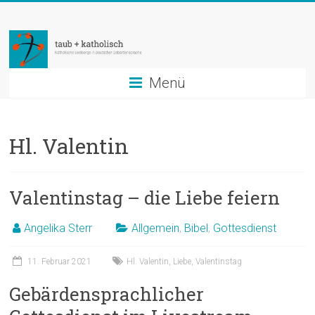
Zum
taub
Inhalt
springen
+
katholisch
Menü
Katholische
Seelsorge
Hl. Valentin
in
Deutscher
Gebärdensprache
Valentinstag – die Liebe feiern
Angelika Sterr
Allgemein
,
Bibel
,
Gottesdienst
11. Februar 2021
Hl. Valentin
,
Liebe
,
Valentinstag
Gebärdensprachlicher