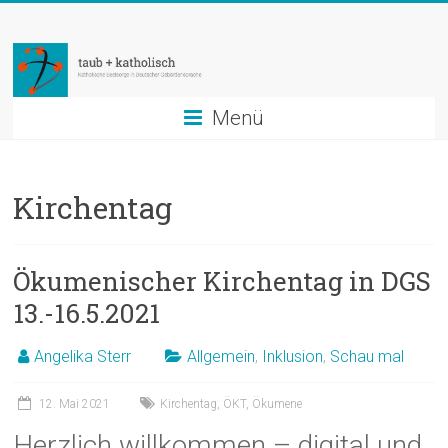
Zum
taub
Inhalt
springen
+
katholisch
Menü
Katholische
Seelsorge
Kirchentag
in
Deutscher
Gebärdensprache
Ökumenischer Kirchentag in DGS
13.-16.5.2021
Angelika Sterr
Allgemein
,
Inklusion
,
Schau mal
12. Mai 2021
Kirchentag
,
ÖKT
,
Ökumene
Herzlich willkommen – digital und