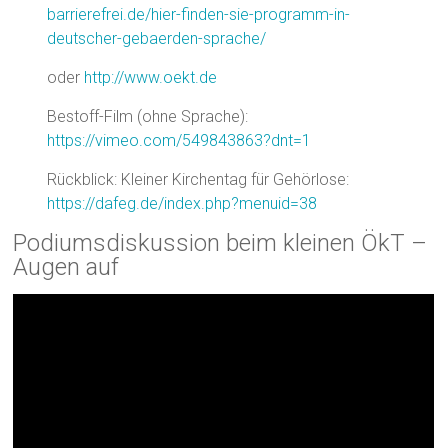
barrierefrei.de/hier-finden-sie-programm-in-
deutscher-gebaerden-sprache/
oder
http://www.oekt.de
Bestoff-Film (ohne Sprache):
https://vimeo.com/549843863?dnt=1
Rückblick: Kleiner Kirchentag für Gehörlose:
https://dafeg.de/index.php?menuid=38
Podiumsdiskussion beim kleinen ÖkT –
Augen auf