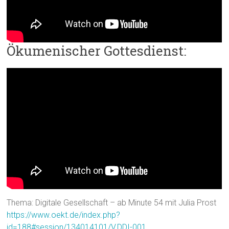
Ökumenischer Gottesdienst:
Thema: Digitale Gesellschaft – ab Minute 54 mit Julia Prost
https://www.oekt.de/index.php?
id=188#session/134014101/V.DDI-001