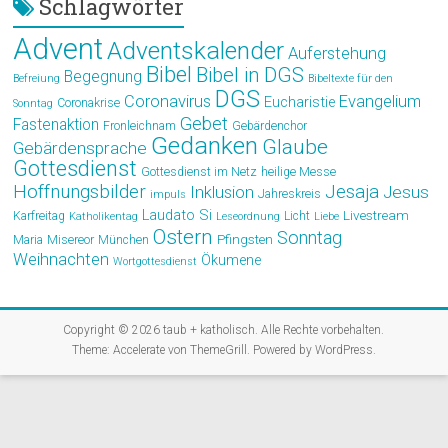
Schlagwörter
Advent
Adventskalender
Auferstehung
Bibel
Bibel in DGS
Begegnung
Befreiung
Bibeltexte für den
DGS
Coronavirus
Evangelium
Eucharistie
Coronakrise
Sonntag
Gebet
Fastenaktion
Fronleichnam
Gebärdenchor
Gedanken
Glaube
Gebärdensprache
Gottesdienst
Gottesdienst im Netz
heilige Messe
Hoffnungsbilder
Jesaja
Jesus
Inklusion
Jahreskreis
impuls
Laudato Si
Livestream
Karfreitag
Licht
Katholikentag
Leseordnung
Liebe
Ostern
Sonntag
Pfingsten
Maria
Misereor
München
Weihnachten
Ökumene
Wortgottesdienst
Copyright © 2026
taub + katholisch
. Alle Rechte vorbehalten.
Theme:
Accelerate
von ThemeGrill. Powered by
WordPress
.