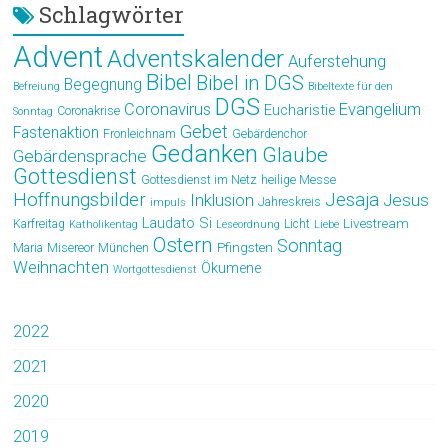
Schlagwörter
Advent
Adventskalender
Auferstehung
Bibel
Bibel in DGS
Begegnung
Befreiung
Bibeltexte für den
DGS
Coronavirus
Evangelium
Eucharistie
Coronakrise
Sonntag
Gebet
Fastenaktion
Fronleichnam
Gebärdenchor
Gedanken
Glaube
Gebärdensprache
Gottesdienst
Gottesdienst im Netz
heilige Messe
Hoffnungsbilder
Jesaja
Jesus
Inklusion
Jahreskreis
impuls
Laudato Si
Livestream
Karfreitag
Licht
Katholikentag
Leseordnung
Liebe
Ostern
Sonntag
Pfingsten
Maria
Misereor
München
Weihnachten
Ökumene
Wortgottesdienst
2022
2021
2020
2019