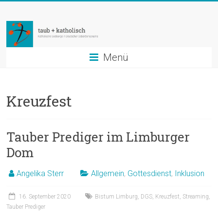
Zum
taub
Inhalt
springen
+
katholisch
Menü
Katholische
Seelsorge
Kreuzfest
in
Deutscher
Gebärdensprache
Tauber Prediger im Limburger
Dom
Angelika Sterr
Allgemein
,
Gottesdienst
,
Inklusion
16. September 2020
Bistum Limburg
,
DGS
,
Kreuzfest
,
Streaming
,
Tauber Prediger