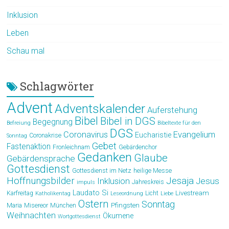
Inklusion
Leben
Schau mal
Schlagwörter
Advent
Adventskalender
Auferstehung
Bibel
Bibel in DGS
Begegnung
Befreiung
Bibeltexte für den
DGS
Coronavirus
Evangelium
Eucharistie
Coronakrise
Sonntag
Gebet
Fastenaktion
Fronleichnam
Gebärdenchor
Gedanken
Glaube
Gebärdensprache
Gottesdienst
Gottesdienst im Netz
heilige Messe
Hoffnungsbilder
Jesaja
Jesus
Inklusion
Jahreskreis
impuls
Laudato Si
Livestream
Karfreitag
Licht
Katholikentag
Leseordnung
Liebe
Ostern
Sonntag
Pfingsten
Maria
Misereor
München
Weihnachten
Ökumene
Wortgottesdienst