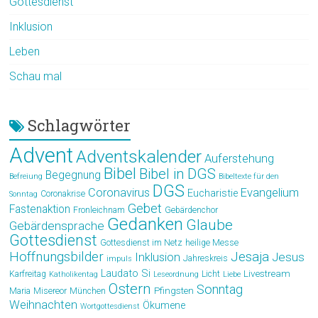
Gottesdienst
Inklusion
Leben
Schau mal
Schlagwörter
Advent
Adventskalender
Auferstehung
Bibel
Bibel in DGS
Begegnung
Befreiung
Bibeltexte für den
DGS
Coronavirus
Evangelium
Eucharistie
Coronakrise
Sonntag
Gebet
Fastenaktion
Fronleichnam
Gebärdenchor
Gedanken
Glaube
Gebärdensprache
Gottesdienst
Gottesdienst im Netz
heilige Messe
Hoffnungsbilder
Jesaja
Jesus
Inklusion
Jahreskreis
impuls
Laudato Si
Livestream
Karfreitag
Licht
Katholikentag
Leseordnung
Liebe
Ostern
Sonntag
Pfingsten
Maria
Misereor
München
Weihnachten
Ökumene
Wortgottesdienst