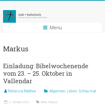
Zum
taub
Inhalt
springen
+
katholisch
Menü
Katholische
Seelsorge
Markus
in
Deutscher
Gebärdensprache
Einladung: Bibelwochenende
vom 23. – 25. Oktober in
Vallendar
Rebecca Mathes
Allgemein
,
Leben
,
Schau mal
2. Oktober 2020
Bibel
,
Markus