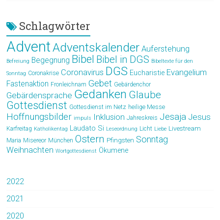
Schlagwörter
Advent
Adventskalender
Auferstehung
Bibel
Bibel in DGS
Begegnung
Befreiung
Bibeltexte für den
DGS
Coronavirus
Evangelium
Eucharistie
Coronakrise
Sonntag
Gebet
Fastenaktion
Fronleichnam
Gebärdenchor
Gedanken
Glaube
Gebärdensprache
Gottesdienst
Gottesdienst im Netz
heilige Messe
Hoffnungsbilder
Jesaja
Jesus
Inklusion
Jahreskreis
impuls
Laudato Si
Livestream
Karfreitag
Licht
Katholikentag
Leseordnung
Liebe
Ostern
Sonntag
Pfingsten
Maria
Misereor
München
Weihnachten
Ökumene
Wortgottesdienst
2022
2021
2020