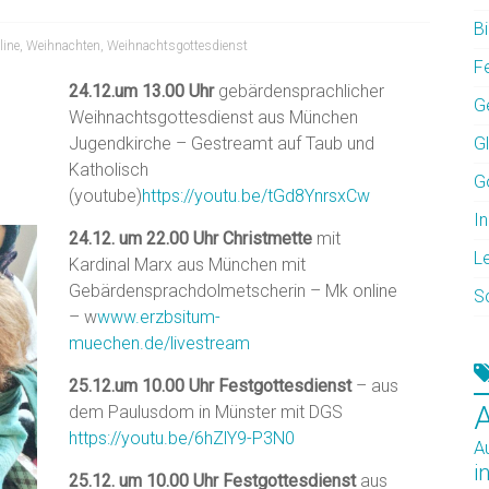
Bi
line
,
Weihnachten
,
Weihnachtsgottesdienst
F
24.12.um 13.00 Uhr
gebärdensprachlicher
G
Weihnachtsgottesdienst aus München
Jugendkirche – Gestreamt auf Taub und
G
Katholisch
G
(youtube)
https://youtu.be/tGd8YnrsxCw
In
24.12. um 22.00 Uhr Christmette
mit
L
Kardinal Marx aus München mit
Gebärdensprachdolmetscherin – Mk online
S
– w
www.erzbsitum-
muechen.de/livestream
25.12.um 10.00 Uhr Festgottesdienst
– aus
dem Paulusdom in Münster mit DGS
https://youtu.be/6hZlY9-P3N0
A
i
25.12. um 10.00 Uhr Festgottesdienst
aus