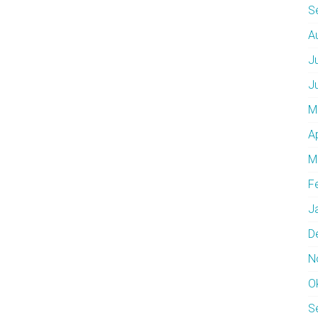
S
A
J
J
M
A
M
F
J
D
N
O
S