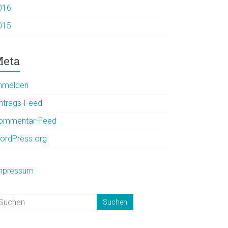
016
015
eta
nmelden
intrags-Feed
ommentar-Feed
ordPress.org
mpressum