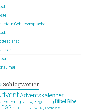
bel
este
ebete in Gebärdensprache
laube
ottesdienst
klusion
eben
chau mal
Schlagwörter
Advent
Adventskalender
Bibel
Bibel
uferstehung
Begegnung
Befreiung
n DGS
Coronakrise
Bibeltexte für den Sonntag