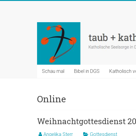
Zum
Inhalt
taub
springen
+
katholisch
Katholische
Seelsorge
in
Schau mal
Bibel in DGS
Katholisch v
Deutscher
Gebärdensprache
Online
Weihnachtgottesdienst 20
Angelika Sterr
Gottesdienst