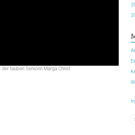
2
2
M
A
E
 der tauben Seniorin Marga Christ
K
W
I