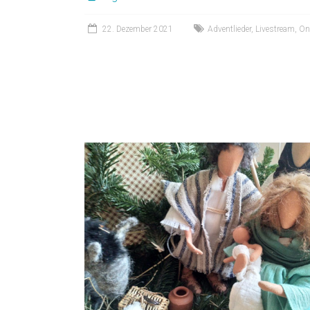
22. Dezember 2021
Adventlieder
,
Livestream
,
On