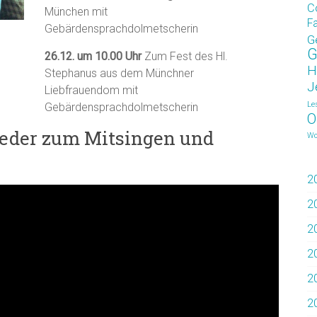
C
München mit
F
Gebärdensprachdolmetscherin
G
G
26.12. um 10.00 Uhr
Zum Fest des Hl.
H
Stephanus aus dem Münchner
J
Liebfrauendom mit
Le
Gebärdensprachdolmetscherin
O
eder zum Mitsingen und
Wo
2
2
2
2
2
2