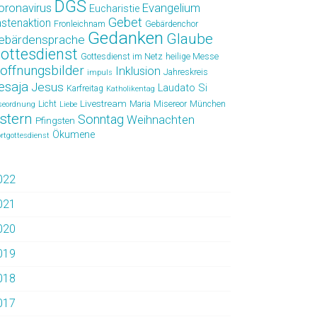
DGS
oronavirus
Evangelium
Eucharistie
Gebet
astenaktion
Fronleichnam
Gebärdenchor
Gedanken
Glaube
ebärdensprache
ottesdienst
Gottesdienst im Netz
heilige Messe
offnungsbilder
Inklusion
Jahreskreis
impuls
esaja
Jesus
Laudato Si
Karfreitag
Katholikentag
Livestream
Licht
Maria
Misereor
München
seordnung
Liebe
stern
Sonntag
Weihnachten
Pfingsten
Ökumene
rtgottesdienst
022
021
020
019
018
017