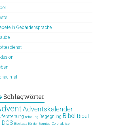
bel
este
ebete in Gebärdensprache
laube
ottesdienst
klusion
eben
chau mal
Schlagwörter
Advent
Adventskalender
Bibel
Bibel
uferstehung
Begegnung
Befreiung
n DGS
Coronakrise
Bibeltexte für den Sonntag