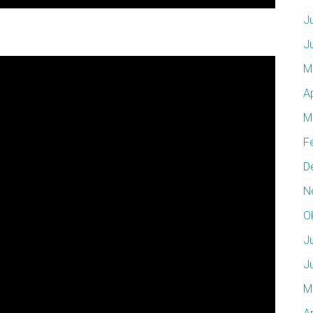
J
J
M
A
M
F
D
N
O
J
J
M