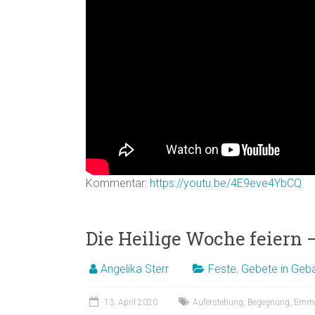
Kommentar:
https://youtu.be/4E9eve4YbCQ
Die Heilige Woche feiern
Angelika Sterr
Feste
,
Gebete in Geb
13. April 2020
Auferstehung
,
Begegnung
,
Emm