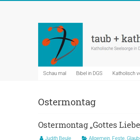
Zum
Inhalt
taub
springen
+
katholisch
Katholische
Seelsorge
in
Schau mal
Bibel in DGS
Katholisch v
Deutscher
Gebärdensprache
Ostermontag
Ostermontag „Gottes Liebe
Judith Beule
Allgemein
,
Feste
,
Glaub