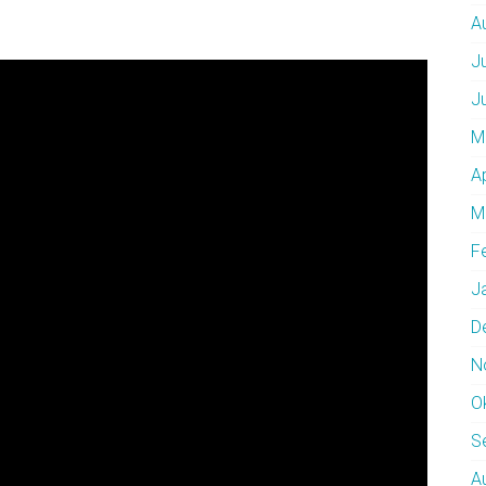
A
J
J
M
A
M
F
J
D
N
O
S
A