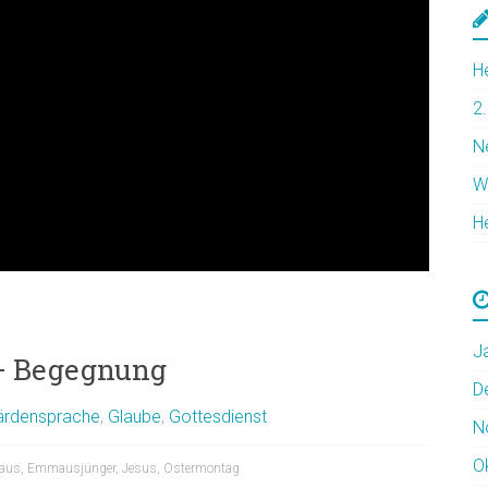
H
2
N
W
H
J
 – Begegnung
D
ärdensprache
,
Glaube
,
Gottesdienst
N
O
aus
,
Emmausjünger
,
Jesus
,
Ostermontag