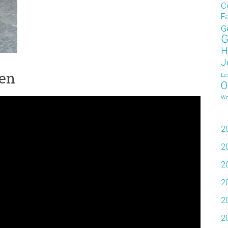
C
F
G
G
H
J
gen
Le
O
Wo
2
2
2
2
2
2