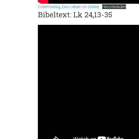
Ostermontag_Das-Leben-ist-stärker
Herunterladen
Bibeltext: Lk 24,13-35