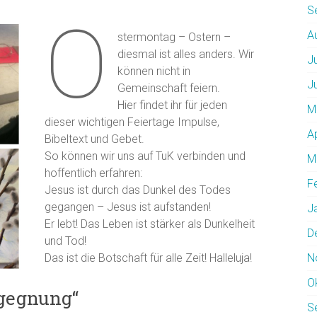
S
O
A
stermontag – Ostern –
diesmal ist alles anders. Wir
J
können nicht in
J
Gemeinschaft feiern.
Hier findet ihr für jeden
M
dieser wichtigen Feiertage Impulse,
A
Bibeltext und Gebet.
So können wir uns auf TuK verbinden und
M
hoffentlich erfahren:
F
Jesus ist durch das Dunkel des Todes
gegangen – Jesus ist aufstanden!
J
Er lebt! Das Leben ist stärker als Dunkelheit
D
und Tod!
Das ist die Botschaft für alle Zeit! Halleluja!
N
O
gegnung“
S