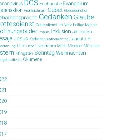
DGS
oronavirus
Evangelium
Eucharistie
Gebet
astenaktion
Fronleichnam
Gebärdenchor
Gedanken
Glaube
ebärdensprache
ottesdienst
Gottesdienst im Netz
heilige Messe
offnungsbilder
Inklusion
Jahreskreis
impuls
esaja
Jesus
Laudato Si
Karfreitag
Katholikentag
Livestream
Licht
Maria
Misereor
München
seordnung
Liebe
stern
Sonntag
Weihnachten
Pfingsten
Ökumene
rtgottesdienst
022
021
020
019
018
017