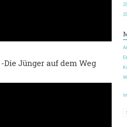
2
2
M
A
E
 -Die Jünger auf dem Weg
K
W
I