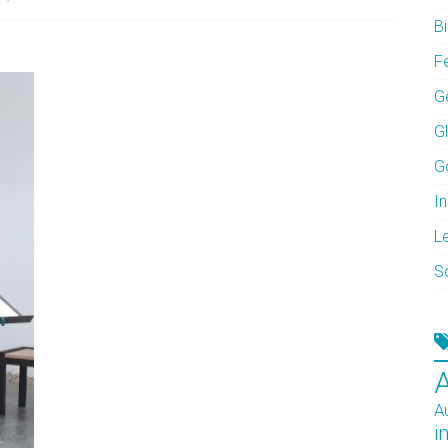
Bi
F
G
G
G
In
L
S
A
i