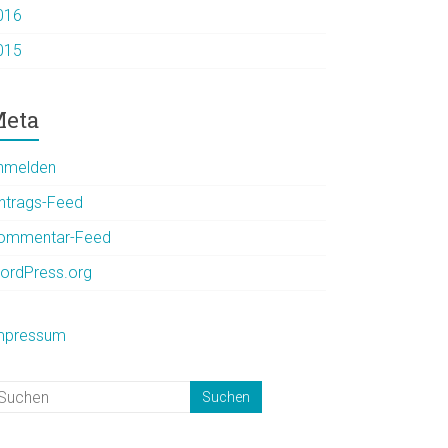
016
015
eta
nmelden
intrags-Feed
ommentar-Feed
ordPress.org
mpressum