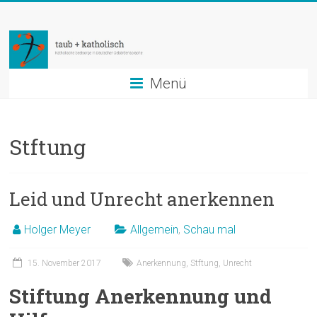
Zum
taub
Inhalt
springen
+
katholisch
Menü
Katholische
Seelsorge
Stftung
in
Deutscher
Gebärdensprache
Leid und Unrecht anerkennen
Holger Meyer
Allgemein
,
Schau mal
15. November 2017
Anerkennung
,
Stftung
,
Unrecht
Stiftung Anerkennung und