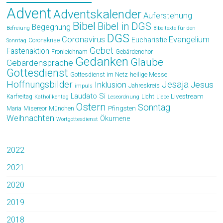
Advent
Adventskalender
Auferstehung
Bibel
Bibel in DGS
Begegnung
Befreiung
Bibeltexte für den
DGS
Coronavirus
Evangelium
Eucharistie
Coronakrise
Sonntag
Gebet
Fastenaktion
Fronleichnam
Gebärdenchor
Gedanken
Glaube
Gebärdensprache
Gottesdienst
Gottesdienst im Netz
heilige Messe
Hoffnungsbilder
Jesaja
Jesus
Inklusion
Jahreskreis
impuls
Laudato Si
Livestream
Karfreitag
Licht
Katholikentag
Leseordnung
Liebe
Ostern
Sonntag
Pfingsten
Maria
Misereor
München
Weihnachten
Ökumene
Wortgottesdienst
2022
2021
2020
2019
2018