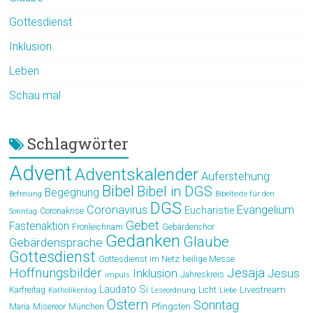
Gottesdienst
Inklusion
Leben
Schau mal
Schlagwörter
Advent
Adventskalender
Auferstehung
Bibel
Bibel in DGS
Begegnung
Befreiung
Bibeltexte für den
DGS
Coronavirus
Evangelium
Eucharistie
Coronakrise
Sonntag
Gebet
Fastenaktion
Fronleichnam
Gebärdenchor
Gedanken
Glaube
Gebärdensprache
Gottesdienst
Gottesdienst im Netz
heilige Messe
Hoffnungsbilder
Jesaja
Jesus
Inklusion
Jahreskreis
impuls
Laudato Si
Livestream
Karfreitag
Licht
Katholikentag
Leseordnung
Liebe
Ostern
Sonntag
Pfingsten
Maria
Misereor
München