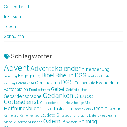
Gottesdienst
Inklusion
Leben
Schau mal
Schlagwörter
Advent
Adventskalender
Auferstehung
Bibel
Bibel in DGS
Begegnung
Befreiung
Bibeltexte für den
DGS
Coronavirus
Evangelium
Eucharistie
Coronakrise
Sonntag
Gebet
Fastenaktion
Fronleichnam
Gebärdenchor
Gedanken
Glaube
Gebärdensprache
Gottesdienst
Gottesdienst im Netz
heilige Messe
Hoffnungsbilder
Jesaja
Jesus
Inklusion
Jahreskreis
impuls
Laudato Si
Livestream
Karfreitag
Licht
Katholikentag
Leseordnung
Liebe
Ostern
Sonntag
Pfingsten
Maria
Misereor
München