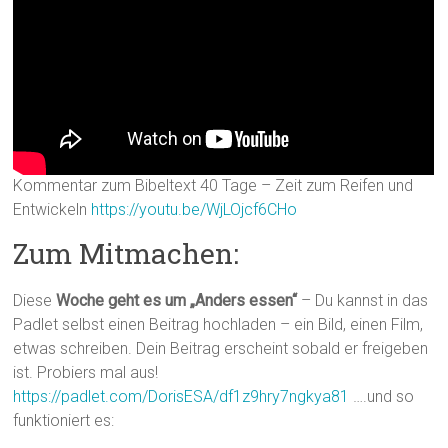
Kommentar zum Bibeltext 40 Tage – Zeit zum Reifen und
Entwickeln
https://youtu.be/WjLOjcf6CHo
Zum Mitmachen:
Diese
Woche geht es um „Anders essen“
– Du kannst in das
Padlet selbst einen Beitrag hochladen – ein Bild, einen Film,
etwas schreiben. Dein Beitrag erscheint sobald er freigeben
ist. Probiers mal aus!
https://padlet.com/DorisESA/df1z9hry7ngkya81
….und so
funktioniert es: