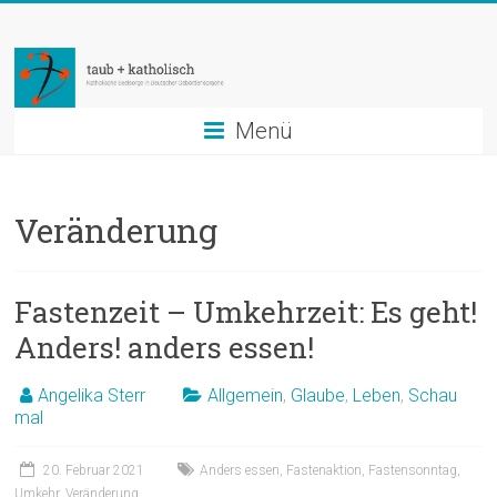
Zum
taub
Inhalt
springen
+
katholisch
Menü
Katholische
Seelsorge
Veränderung
in
Deutscher
Gebärdensprache
Fastenzeit – Umkehrzeit: Es geht!
Anders! anders essen!
Angelika Sterr
Allgemein
,
Glaube
,
Leben
,
Schau
mal
20. Februar 2021
Anders essen
,
Fastenaktion
,
Fastensonntag
,
Umkehr
,
Veränderung