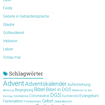
Feste
Gebete in Gebärdensprache
Glaube
Gottesdienst
Inklusion
Leben
Schau mal
Schlagwörter
Advent
Adventskalender
Auferstehung
Bibel
Bibel in DGS
Begegnung
Befreiung
Bibeltexte für den
DGS
Coronavirus
Evangelium
Eucharistie
Coronakrise
Sonntag
Gebet
Fastenaktion
Fronleichnam
Gebärdenchor