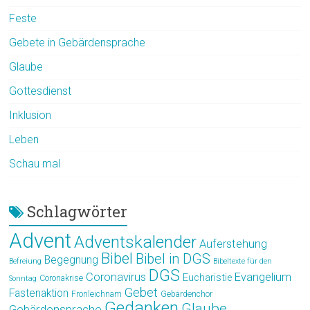
Feste
Gebete in Gebärdensprache
Glaube
Gottesdienst
Inklusion
Leben
Schau mal
Schlagwörter
Advent
Adventskalender
Auferstehung
Bibel
Bibel in DGS
Begegnung
Befreiung
Bibeltexte für den
DGS
Coronavirus
Evangelium
Eucharistie
Coronakrise
Sonntag
Gebet
Fastenaktion
Fronleichnam
Gebärdenchor
Gedanken
Glaube
Gebärdensprache