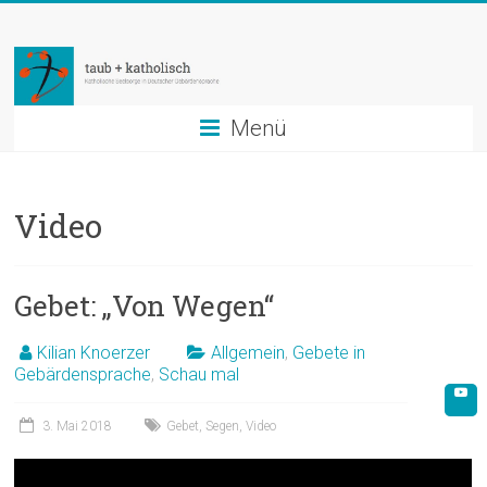
Zum
taub
Inhalt
springen
+
katholisch
Menü
Katholische
Seelsorge
Video
in
Deutscher
Gebärdensprache
Gebet: „Von Wegen“
Kilian Knoerzer
Allgemein
,
Gebete in
Gebärdensprache
,
Schau mal
3. Mai 2018
Gebet
,
Segen
,
Video