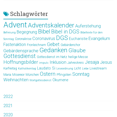
Schlagwörter
Advent
Adventskalender
Auferstehung
Bibel
Bibel in DGS
Begegnung
Befreiung
Bibeltexte für den
DGS
Coronavirus
Evangelium
Eucharistie
Coronakrise
Sonntag
Gebet
Fastenaktion
Fronleichnam
Gebärdenchor
Gedanken
Glaube
Gebärdensprache
Gottesdienst
Gottesdienst im Netz
heilige Messe
Hoffnungsbilder
Jesaja
Jesus
Inklusion
Jahreskreis
impuls
Laudato Si
Livestream
Karfreitag
Licht
Katholikentag
Leseordnung
Liebe
Ostern
Sonntag
Pfingsten
Maria
Misereor
München
Weihnachten
Ökumene
Wortgottesdienst
2022
2021
2020