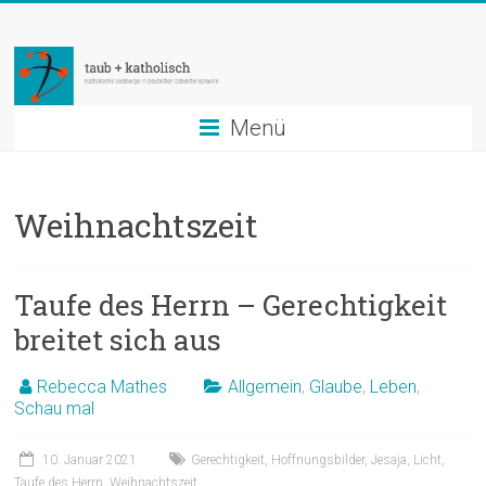
Zum
taub
Inhalt
springen
+
katholisch
Menü
Katholische
Seelsorge
Weihnachtszeit
in
Deutscher
Gebärdensprache
Taufe des Herrn – Gerechtigkeit
breitet sich aus
Rebecca Mathes
Allgemein
,
Glaube
,
Leben
,
Schau mal
10. Januar 2021
Gerechtigkeit
,
Hoffnungsbilder
,
Jesaja
,
Licht
,
Taufe des Herrn
,
Weihnachtszeit