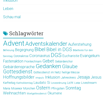
Inklusion
Leben
Schau mal
Schlagwörter
Advent
Adventskalender
Auferstehung
Bibel
Bibel in DGS
Begegnung
Befreiung
Bibeltexte für den
DGS
Coronavirus
Evangelium
Eucharistie
Coronakrise
Sonntag
Gebet
Fastenaktion
Fronleichnam
Gebärdenchor
Gedanken
Glaube
Gebärdensprache
Gottesdienst
Gottesdienst im Netz
heilige Messe
Hoffnungsbilder
Jesaja
Jesus
Inklusion
Jahreskreis
impuls
Laudato Si
Livestream
Karfreitag
Licht
Katholikentag
Leseordnung
Liebe
Ostern
Sonntag
Pfingsten
Maria
Misereor
München
Weihnachten
Ökumene
Wortgottesdienst