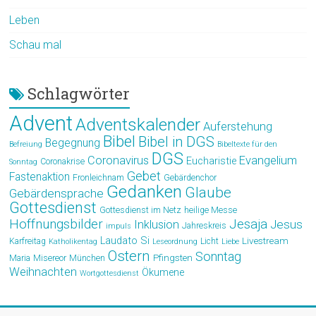
Leben
Schau mal
Schlagwörter
Advent
Adventskalender
Auferstehung
Bibel
Bibel in DGS
Begegnung
Befreiung
Bibeltexte für den
DGS
Coronavirus
Evangelium
Eucharistie
Coronakrise
Sonntag
Gebet
Fastenaktion
Fronleichnam
Gebärdenchor
Gedanken
Glaube
Gebärdensprache
Gottesdienst
Gottesdienst im Netz
heilige Messe
Hoffnungsbilder
Jesaja
Jesus
Inklusion
Jahreskreis
impuls
Laudato Si
Livestream
Karfreitag
Licht
Katholikentag
Leseordnung
Liebe
Ostern
Sonntag
Pfingsten
Maria
Misereor
München
Weihnachten
Ökumene
Wortgottesdienst