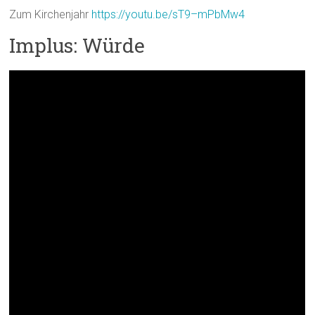
Zum Kirchenjahr
https://youtu.be/sT9–mPbMw4
Implus: Würde