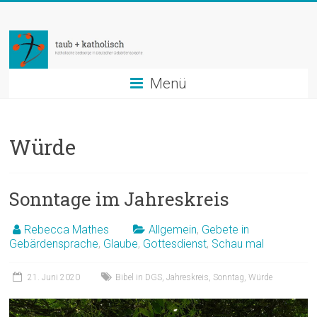
Zum
taub
Inhalt
springen
+
katholisch
Menü
Katholische
Seelsorge
Würde
in
Deutscher
Gebärdensprache
Sonntage im Jahreskreis
Rebecca Mathes
Allgemein
,
Gebete in
Gebärdensprache
,
Glaube
,
Gottesdienst
,
Schau mal
21. Juni 2020
Bibel in DGS
,
Jahreskreis
,
Sonntag
,
Würde