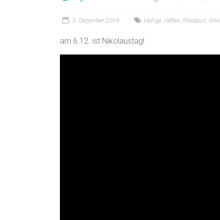
5. Dezember 2016
Heilige
,
Helfen
,
Nikolaus
,
Nik
am 6.12. ist Nikolaustag!