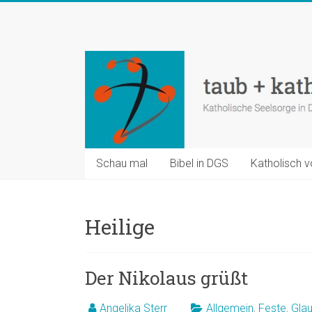
Zum
Inhalt
taub
springen
+
katholisch
Katholische
Seelsorge
in
Schau mal
Bibel in DGS
Katholisch v
Deutscher
Gebärdensprache
Heilige
Der Nikolaus grüßt
Angelika Sterr
Allgemein
,
Feste
,
Gla