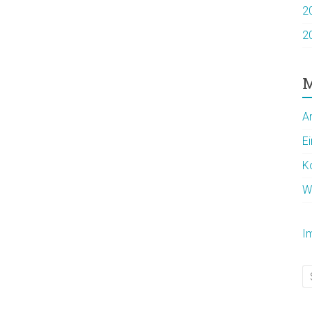
2
2
M
A
E
K
W
I