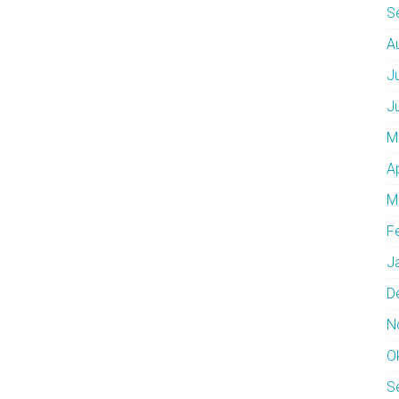
S
A
J
J
M
A
M
F
J
D
N
O
S