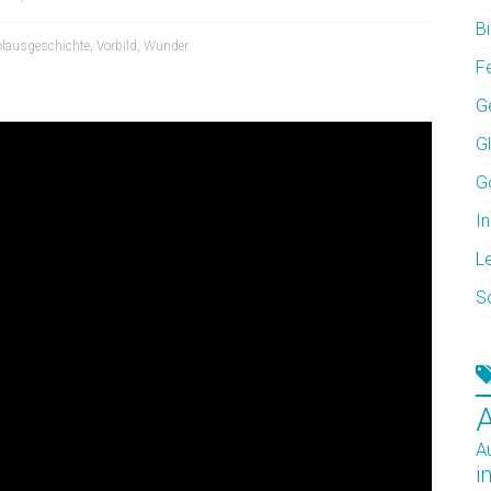
Bi
olausgeschichte
,
Vorbild
,
Wunder
F
G
G
G
In
L
S
A
i