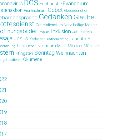
DGS
oronavirus
Evangelium
Eucharistie
Gebet
astenaktion
Fronleichnam
Gebärdenchor
Gedanken
Glaube
ebärdensprache
ottesdienst
Gottesdienst im Netz
heilige Messe
offnungsbilder
Inklusion
Jahreskreis
impuls
esaja
Jesus
Laudato Si
Karfreitag
Katholikentag
Livestream
Licht
Maria
Misereor
München
seordnung
Liebe
stern
Sonntag
Weihnachten
Pfingsten
Ökumene
rtgottesdienst
022
021
020
019
018
017