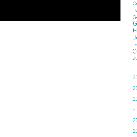
C
F
G
G
H
J
Le
O
Wo
2
2
2
2
2
2