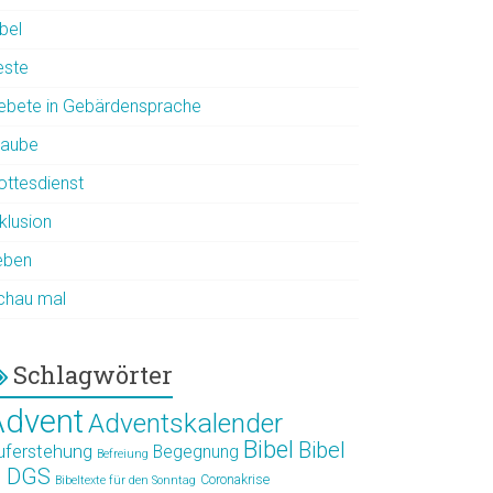
bel
este
ebete in Gebärdensprache
laube
ottesdienst
klusion
eben
chau mal
Schlagwörter
Advent
Adventskalender
Bibel
Bibel
uferstehung
Begegnung
Befreiung
n DGS
Coronakrise
Bibeltexte für den Sonntag