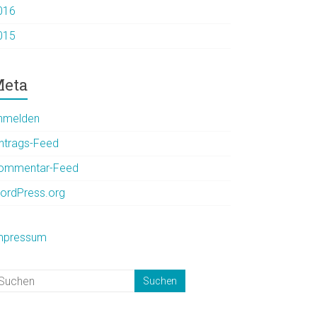
016
015
eta
nmelden
intrags-Feed
ommentar-Feed
ordPress.org
mpressum