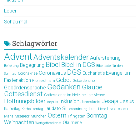
Leben
Schau mal
Schlagwörter
Advent
Adventskalender
Auferstehung
Bibel
Bibel in DGS
Begegnung
Befreiung
Bibeltexte für den
DGS
Coronavirus
Evangelium
Eucharistie
Coronakrise
Sonntag
Gebet
Fastenaktion
Fronleichnam
Gebärdenchor
Gedanken
Glaube
Gebärdensprache
Gottesdienst
Gottesdienst im Netz
heilige Messe
Hoffnungsbilder
Jesaja
Jesus
Inklusion
Jahreskreis
impuls
Laudato Si
Livestream
Karfreitag
Licht
Katholikentag
Leseordnung
Liebe
Ostern
Sonntag
Pfingsten
Maria
Misereor
München
Weihnachten
Ökumene
Wortgottesdienst