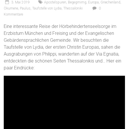
3. Mai 2019
Apostelspuren
,
Begegmimg
,
Europa
,
Griechenland
,
Ökumene
,
Paulus
,
Taufstelle von Lydia
,
Thessaloniki
0
Kommentare
Eine interessante Reise der Hörbehindertenseelsorge im
Erzbistum München und Freising und der Evangelischen
Gebärdensprachlichen Gemeinde. Wir besuchten die
Taufstelle von Lydia, der ersten Christin Europas, sahen die
Ausgrabungen von Philippi, wanderten auf der Via Egnatia,
entdeckten die schönen Seiten Thessalonikis und… Hier ein
paar Eindrücke: