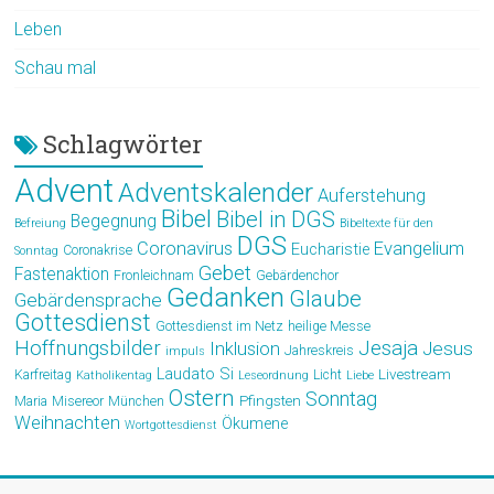
Leben
Schau mal
Schlagwörter
Advent
Adventskalender
Auferstehung
Bibel
Bibel in DGS
Begegnung
Befreiung
Bibeltexte für den
DGS
Coronavirus
Evangelium
Eucharistie
Coronakrise
Sonntag
Gebet
Fastenaktion
Fronleichnam
Gebärdenchor
Gedanken
Glaube
Gebärdensprache
Gottesdienst
Gottesdienst im Netz
heilige Messe
Hoffnungsbilder
Jesaja
Jesus
Inklusion
Jahreskreis
impuls
Laudato Si
Livestream
Karfreitag
Licht
Katholikentag
Leseordnung
Liebe
Ostern
Sonntag
Pfingsten
Maria
Misereor
München
Weihnachten
Ökumene
Wortgottesdienst