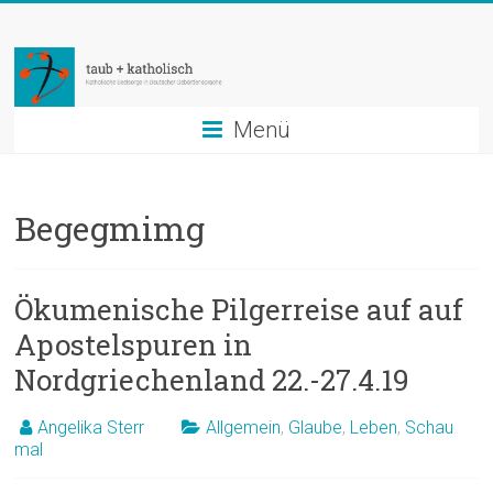
Zum
taub
Inhalt
springen
+
katholisch
Menü
Katholische
Seelsorge
Begegmimg
in
Deutscher
Gebärdensprache
Ökumenische Pilgerreise auf auf
Apostelspuren in
Nordgriechenland 22.-27.4.19
Angelika Sterr
Allgemein
,
Glaube
,
Leben
,
Schau
mal