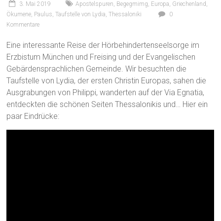
3. Mai 2019
Apostelspuren
,
Begegmimg
,
Europa
,
Griechenland
,
Ökumene
,
Paulus
,
Taufstelle von Lydia
,
Thessaloniki
0
Kommentare
Eine interessante Reise der Hörbehindertenseelsorge im
Erzbistum München und Freising und der Evangelischen
Gebärdensprachlichen Gemeinde. Wir besuchten die
Taufstelle von Lydia, der ersten Christin Europas, sahen die
Ausgrabungen von Philippi, wanderten auf der Via Egnatia,
entdeckten die schönen Seiten Thessalonikis und… Hier ein
paar Eindrücke: