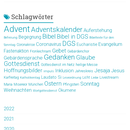
Schlagwörter
Advent
Adventskalender
Auferstehung
Bibel
Bibel in DGS
Begegnung
Befreiung
Bibeltexte für den
DGS
Coronavirus
Evangelium
Eucharistie
Coronakrise
Sonntag
Gebet
Fastenaktion
Fronleichnam
Gebärdenchor
Gedanken
Glaube
Gebärdensprache
Gottesdienst
Gottesdienst im Netz
heilige Messe
Hoffnungsbilder
Jesaja
Jesus
Inklusion
Jahreskreis
impuls
Laudato Si
Livestream
Karfreitag
Licht
Katholikentag
Leseordnung
Liebe
Ostern
Sonntag
Pfingsten
Maria
Misereor
München
Weihnachten
Ökumene
Wortgottesdienst
2022
2021
2020