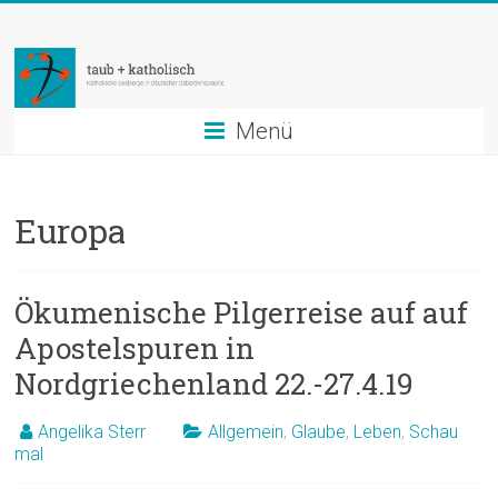
Zum
taub
Inhalt
springen
+
katholisch
Menü
Katholische
Seelsorge
Europa
in
Deutscher
Gebärdensprache
Ökumenische Pilgerreise auf auf
Apostelspuren in
Nordgriechenland 22.-27.4.19
Angelika Sterr
Allgemein
,
Glaube
,
Leben
,
Schau
mal