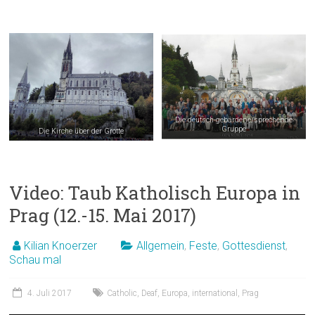
Zwei Teilnehmer*innen aus Bamberg und Bayreuth beschreiben ihre
Eindrücke.
Die deutsch-gebärdene/sprechende
Gruppe
Die Kirche über der Grotte
Video: Taub Katholisch Europa in
Prag (12.-15. Mai 2017)
Kilian Knoerzer
Allgemein
,
Feste
,
Gottesdienst
,
Schau mal
4. Juli 2017
Catholic
,
Deaf
,
Europa
,
international
,
Prag