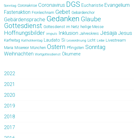
DGS
Coronavirus
Evangelium
Eucharistie
Coronakrise
Sonntag
Gebet
Fastenaktion
Fronleichnam
Gebärdenchor
Gedanken
Glaube
Gebärdensprache
Gottesdienst
Gottesdienst im Netz
heilige Messe
Hoffnungsbilder
Jesaja
Jesus
Inklusion
Jahreskreis
impuls
Laudato Si
Livestream
Karfreitag
Licht
Katholikentag
Leseordnung
Liebe
Ostern
Sonntag
Pfingsten
Maria
Misereor
München
Weihnachten
Ökumene
Wortgottesdienst
2022
2021
2020
2019
2018
2017