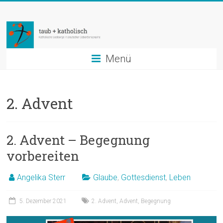
Zum
taub
Inhalt
springen
+
katholisch
Menü
Katholische
Seelsorge
2. Advent
in
Deutscher
Gebärdensprache
2. Advent – Begegnung
vorbereiten
Angelika Sterr
Glaube
,
Gottesdienst
,
Leben
5. Dezember 2021
2. Advent
,
Advent
,
Begegnung