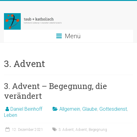
Zum
taub
Inhalt
springen
+
katholisch
Menü
Katholische
Seelsorge
3. Advent
in
Deutscher
Gebärdensprache
3. Advent – Begegnung, die
verändert
Daniel Beinhoff
Allgemein
,
Glaube
,
Gottesdienst
,
Leben
12. Dezember 2021
3. Advent
,
Advent
,
Begegnung