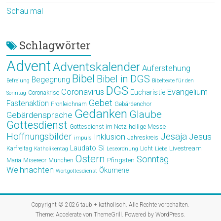
Schau mal
Schlagwörter
Advent
Adventskalender
Auferstehung
Bibel
Bibel in DGS
Begegnung
Befreiung
Bibeltexte für den
DGS
Coronavirus
Evangelium
Eucharistie
Coronakrise
Sonntag
Gebet
Fastenaktion
Fronleichnam
Gebärdenchor
Gedanken
Glaube
Gebärdensprache
Gottesdienst
Gottesdienst im Netz
heilige Messe
Hoffnungsbilder
Jesaja
Jesus
Inklusion
Jahreskreis
impuls
Laudato Si
Livestream
Karfreitag
Licht
Katholikentag
Leseordnung
Liebe
Ostern
Sonntag
Pfingsten
Maria
Misereor
München
Weihnachten
Ökumene
Wortgottesdienst
Copyright © 2026
taub + katholisch
. Alle Rechte vorbehalten.
Theme:
Accelerate
von ThemeGrill. Powered by
WordPress
.