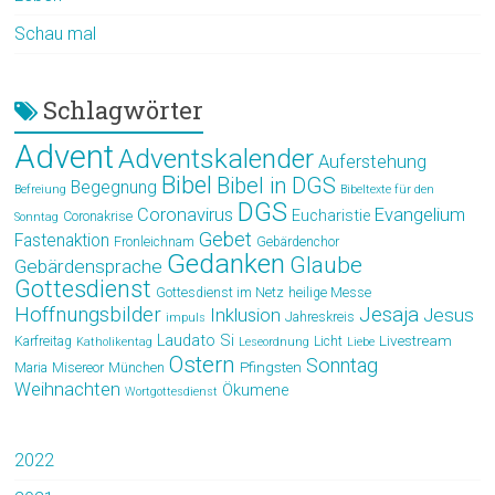
Schau mal
Schlagwörter
Advent
Adventskalender
Auferstehung
Bibel
Bibel in DGS
Begegnung
Befreiung
Bibeltexte für den
DGS
Coronavirus
Evangelium
Eucharistie
Coronakrise
Sonntag
Gebet
Fastenaktion
Fronleichnam
Gebärdenchor
Gedanken
Glaube
Gebärdensprache
Gottesdienst
Gottesdienst im Netz
heilige Messe
Hoffnungsbilder
Jesaja
Jesus
Inklusion
Jahreskreis
impuls
Laudato Si
Livestream
Karfreitag
Licht
Katholikentag
Leseordnung
Liebe
Ostern
Sonntag
Pfingsten
Maria
Misereor
München
Weihnachten
Ökumene
Wortgottesdienst
2022