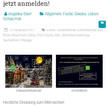
jetzt anmelden!
Angelika Sterr
Allgemein
,
Feste
,
Glaube
,
Leben
,
Schau mal
10. November 2017
Advent
,
Adventkalender
,
Adventkalender aufs
Phone
,
Brauchtum
,
Dafeg
,
DGS
,
impuls
,
kath. Gehörlosensseelsorge
,
Nachdenken
,
Whatapp
Videoadventkalender
Anmeldeinfo
Herzliche Einladung zum Mitmachen!