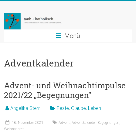
Zum
taub
Inhalt
springen
+
katholisch
Menü
Katholische
Seelsorge
Adventkalender
in
Deutscher
Gebärdensprache
Advent- und Weihnachtimpulse
2021/22 „Begegnungen“
Angelika Sterr
Feste
,
Glaube
,
Leben
18. November 2021
Advent
,
Adventkalender
,
Begegnungen
,
Weihnachten