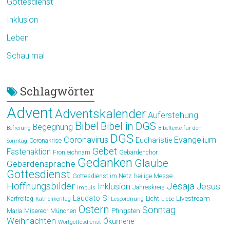
Gottesdienst
Inklusion
Leben
Schau mal
Schlagwörter
Advent
Adventskalender
Auferstehung
Bibel
Bibel in DGS
Begegnung
Befreiung
Bibeltexte für den
DGS
Coronavirus
Evangelium
Eucharistie
Coronakrise
Sonntag
Gebet
Fastenaktion
Fronleichnam
Gebärdenchor
Gedanken
Glaube
Gebärdensprache
Gottesdienst
Gottesdienst im Netz
heilige Messe
Hoffnungsbilder
Jesaja
Jesus
Inklusion
Jahreskreis
impuls
Laudato Si
Livestream
Karfreitag
Licht
Katholikentag
Leseordnung
Liebe
Ostern
Sonntag
Pfingsten
Maria
Misereor
München
Weihnachten
Ökumene
Wortgottesdienst