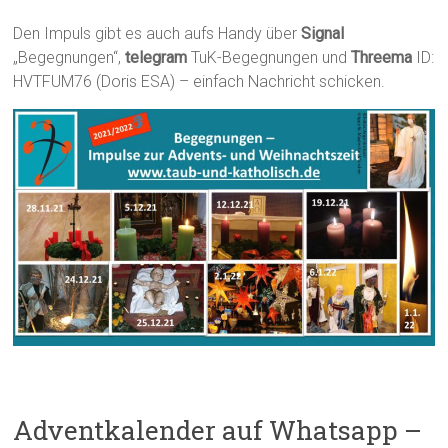
Den Impuls gibt es auch aufs Handy über
Signal
„Begegnungen“,
telegram
TuK-Begegnungen und
Threema
ID:
HVTFUM76 (Doris ESA) – einfach Nachricht schicken.
Adventkalender auf Whatsapp –