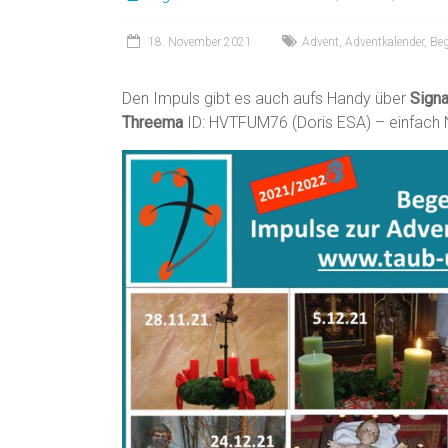
18. November 2021
Advent
,
Adventkalender
,
Be
Den Impuls gibt es auch aufs Handy über
Signa
Threema
ID: HVTFUM76 (Doris ESA) – einfach 