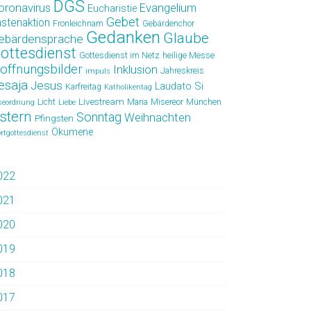
DGS
oronavirus
Evangelium
Eucharistie
Gebet
astenaktion
Fronleichnam
Gebärdenchor
Gedanken
Glaube
ebärdensprache
ottesdienst
Gottesdienst im Netz
heilige Messe
offnungsbilder
Inklusion
Jahreskreis
impuls
esaja
Jesus
Laudato Si
Karfreitag
Katholikentag
Livestream
Licht
Maria
Misereor
München
seordnung
Liebe
stern
Sonntag
Weihnachten
Pfingsten
Ökumene
rtgottesdienst
022
021
020
019
018
017