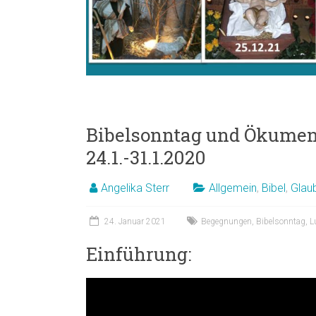
Bibelsonntag und Ökumen
24.1.-31.1.2020
Angelika Sterr
Allgemein
,
Bibel
,
Glau
24. Januar 2021
Begegnungen
,
Bibelsonntag
,
L
Einführung: