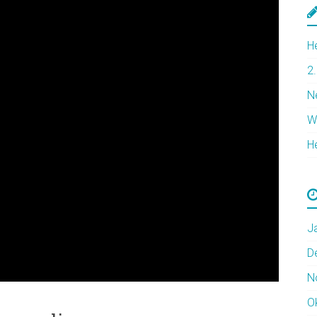
H
2
N
W
H
J
D
N
O