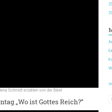
2
2
M
A
E
K
W
I
lena Schmidt erzählen von der Bibel
tag „Wo ist Gottes Reich?“