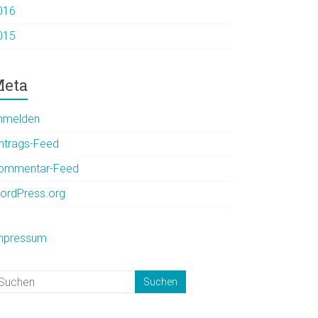
016
015
eta
nmelden
intrags-Feed
ommentar-Feed
ordPress.org
mpressum