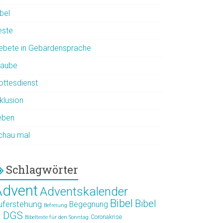
bel
este
ebete in Gebärdensprache
laube
ottesdienst
klusion
eben
chau mal
Schlagwörter
Advent
Adventskalender
Bibel
Bibel
uferstehung
Begegnung
Befreiung
n DGS
Coronakrise
Bibeltexte für den Sonntag