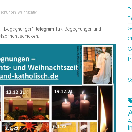
Bi
gegnungen
,
Weihnachten
F
G
l
„Begegnungen“,
telegram
TuK-Begegnungen und
Nachricht schicken.
G
G
In
L
S
A
i