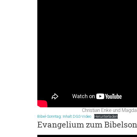
Christian Enke und Magda
Bibel-Sonntag: Inhalt DGS-Video
Herunterladen
Evangelium zum Bibelsonn