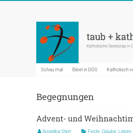
Zum
Inhalt
taub
springen
+
katholisch
Katholische
Seelsorge
in
Schau mal
Bibel in DGS
Katholisch v
Deutscher
Gebärdensprache
Begegnungen
Advent- und Weihnachtim
Angelika Sterr
Feste
,
Glaube
,
Leben