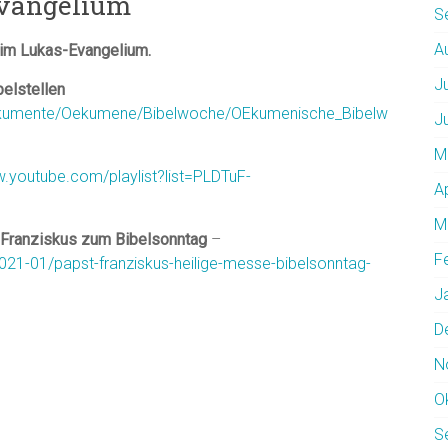
vangelium
S
A
im Lukas-Evangelium.
J
belstellen
/Dokumente/Oekumene/Bibelwoche/OEkumenische_Bibelw
J
M
w.youtube.com/playlist?list=PLDTuF-
A
M
t Franziskus zum Bibelsonntag
–
F
21-01/papst-franziskus-heilige-messe-bibelsonntag-
J
D
N
O
S