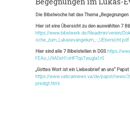
Begegnungen im Lukas-E
Die Bibelwoche hat das Thema „Begegnungen 
Hier ist eine Übersicht zu den auswählten 7 Bi
https://www.bibelwerk.de/fileadmin/verein
oche_zum_Lukasevangelium_-_UEbersicht.pdf
Hier sind alle 7 Bibelstellen in DGS
https://ww
FEAo_U9A0sH1oHFTqsTwugla1r0
„Gottes Wort ist ein Liebesbrief an uns“ Paps
https://www.vaticannews.va/de/papst/news/20
predigt.html