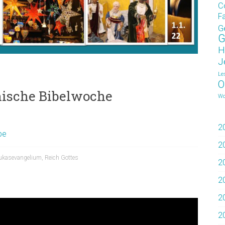
C
F
G
G
H
J
Le
O
ische Bibelwoche
Wo
2
be
2
ukasevangelium
,
Reich Gottes
2
2
2
2