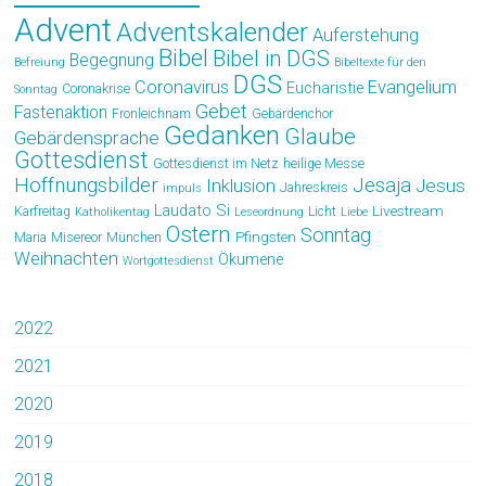
Advent
Adventskalender
Auferstehung
Bibel
Bibel in DGS
Begegnung
Befreiung
Bibeltexte für den
DGS
Coronavirus
Evangelium
Eucharistie
Coronakrise
Sonntag
Gebet
Fastenaktion
Fronleichnam
Gebärdenchor
Gedanken
Glaube
Gebärdensprache
Gottesdienst
Gottesdienst im Netz
heilige Messe
Hoffnungsbilder
Jesaja
Jesus
Inklusion
Jahreskreis
impuls
Laudato Si
Livestream
Karfreitag
Licht
Katholikentag
Leseordnung
Liebe
Ostern
Sonntag
Pfingsten
Maria
Misereor
München
Weihnachten
Ökumene
Wortgottesdienst
2022
2021
2020
2019
2018