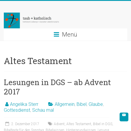
Zum
taub
Inhalt
springen
+
katholisch
Menü
Katholische
Seelsorge
Altes Testament
in
Deutscher
Gebärdensprache
Lesungen in DGS – ab Advent
2017
Angelika Sterr
Allgemein
,
Bibel
,
Glaube
,
Gottesdienst
,
Schau mal
2. Dezember 2017
Advent
,
Altes Testament
,
Bibel in DGS
,
Bibeltexte für den Sonntag
,
Bibelwissen
,
Hintergrundwissen
,
Lesung
,