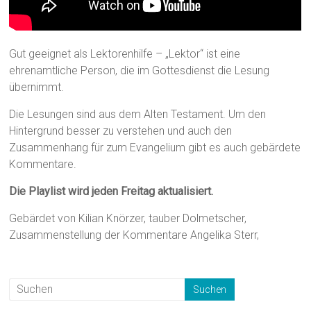
Gut geeignet als Lektorenhilfe – „Lektor“ ist eine
ehrenamtliche Person, die im Gottesdienst die Lesung
übernimmt.
Die Lesungen sind aus dem Alten Testament. Um den
Hintergrund besser zu verstehen und auch den
Zusammenhang für zum Evangelium gibt es auch gebärdete
Kommentare.
Die Playlist wird jeden Freitag aktualisiert.
Gebärdet von Kilian Knörzer, tauber Dolmetscher,
Zusammenstellung der Kommentare Angelika Sterr,