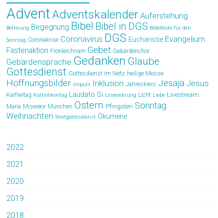
Advent
Adventskalender
Auferstehung
Bibel
Bibel in DGS
Begegnung
Befreiung
Bibeltexte für den
DGS
Coronavirus
Evangelium
Eucharistie
Coronakrise
Sonntag
Gebet
Fastenaktion
Fronleichnam
Gebärdenchor
Gedanken
Glaube
Gebärdensprache
Gottesdienst
Gottesdienst im Netz
heilige Messe
Hoffnungsbilder
Jesaja
Jesus
Inklusion
Jahreskreis
impuls
Laudato Si
Livestream
Karfreitag
Licht
Katholikentag
Leseordnung
Liebe
Ostern
Sonntag
Pfingsten
Maria
Misereor
München
Weihnachten
Ökumene
Wortgottesdienst
2022
2021
2020
2019
2018