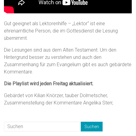
Gut geeignet als Lektorenhilfe – „Lektor“ ist eine
ehrenamtliche Person, die im Gottesdienst die Lesung
übernimmt.
Die Lesungen sind aus dem Alten Testament. Um den
Hintergrund besser zu verstehen und auch den
Zusammenhang für zum Evangelium gibt es auch gebärdete
Kommentare.
Die Playlist wird jeden Freitag aktualisiert.
Gebärdet von Kilian Knörzer, tauber Dolmetscher,
Zusammenstellung der Kommentare Angelika Sterr,