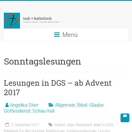
Zum
taub
Inhalt
springen
+
katholisch
Menü
Katholische
Seelsorge
Sonntagslesungen
in
Deutscher
Gebärdensprache
Lesungen in DGS – ab Advent
2017
Angelika Sterr
Allgemein
,
Bibel
,
Glaube
,
Gottesdienst
,
Schau mal
2. Dezember 2017
Advent
,
Altes Testament
,
Bibel in DGS
,
Bibeltexte für den Sonntag
,
Bibelwissen
,
Hintergrundwissen
,
Lesung
,