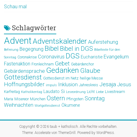
Schau mal
Schlagwörter
Advent
Adventskalender
Auferstehung
Bibel
Bibel in DGS
Begegnung
Befreiung
Bibeltexte für den
DGS
Coronavirus
Evangelium
Eucharistie
Coronakrise
Sonntag
Gebet
Fastenaktion
Fronleichnam
Gebärdenchor
Gedanken
Glaube
Gebärdensprache
Gottesdienst
Gottesdienst im Netz
heilige Messe
Hoffnungsbilder
Jesaja
Jesus
Inklusion
Jahreskreis
impuls
Laudato Si
Livestream
Karfreitag
Licht
Katholikentag
Leseordnung
Liebe
Ostern
Sonntag
Pfingsten
Maria
Misereor
München
Weihnachten
Ökumene
Wortgottesdienst
Copyright © 2026
taub + katholisch
. Alle Rechte vorbehalten.
Theme:
Accelerate
von ThemeGrill. Powered by
WordPress
.