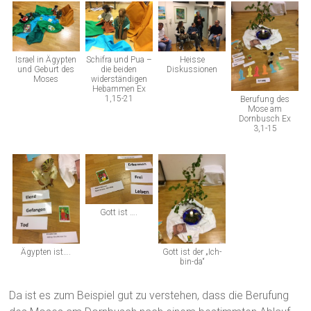
Israel in Ägypten
Schifra und Pua –
Heisse
und Geburt des
die beiden
Diskussionen
Moses
widerständigen
Hebammen Ex
1,15-21
Berufung des
Mose am
Dornbusch Ex
3,1-15
Gott ist ….
Ägypten ist….
Gott ist der „Ich-
bin-da“
Da ist es zum Beispiel gut zu verstehen, dass die Berufung