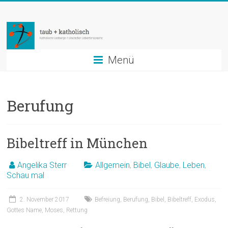
Zum
taub
Inhalt
springen
+
katholisch
Menü
Katholische
Seelsorge
Berufung
in
Deutscher
Gebärdensprache
Bibeltreff in München
Angelika Sterr
Allgemein
,
Bibel
,
Glaube
,
Leben
,
Schau mal
2. November 2017
Befreiung
,
Berufung
,
Bibel
,
Bibeltreff
,
Exodus
,
Gottes Name
,
Moses
,
Rettung