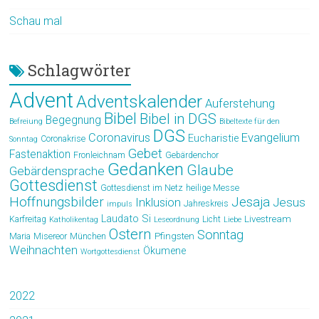
Schau mal
Schlagwörter
Advent
Adventskalender
Auferstehung
Bibel
Bibel in DGS
Begegnung
Befreiung
Bibeltexte für den
DGS
Coronavirus
Evangelium
Eucharistie
Coronakrise
Sonntag
Gebet
Fastenaktion
Fronleichnam
Gebärdenchor
Gedanken
Glaube
Gebärdensprache
Gottesdienst
Gottesdienst im Netz
heilige Messe
Hoffnungsbilder
Jesaja
Jesus
Inklusion
Jahreskreis
impuls
Laudato Si
Livestream
Karfreitag
Licht
Katholikentag
Leseordnung
Liebe
Ostern
Sonntag
Pfingsten
Maria
Misereor
München
Weihnachten
Ökumene
Wortgottesdienst
2022