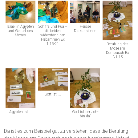
Israel in Ägypten
Schifra und Pua –
Heisse
und Geburt des
die beiden
Diskussionen
Moses
widerständigen
Hebammen Ex
1,15-21
Berufung des
Mose am
Dornbusch Ex
3,1-15
Gott ist ….
Ägypten ist….
Gott ist der „Ich-
bin-da“
Da ist es zum Beispiel gut zu verstehen, dass die Berufung