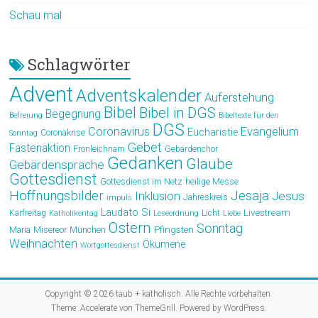
Schau mal
Schlagwörter
Advent
Adventskalender
Auferstehung
Bibel
Bibel in DGS
Begegnung
Befreiung
Bibeltexte für den
DGS
Coronavirus
Evangelium
Eucharistie
Coronakrise
Sonntag
Gebet
Fastenaktion
Fronleichnam
Gebärdenchor
Gedanken
Glaube
Gebärdensprache
Gottesdienst
Gottesdienst im Netz
heilige Messe
Hoffnungsbilder
Jesaja
Jesus
Inklusion
Jahreskreis
impuls
Laudato Si
Livestream
Karfreitag
Licht
Katholikentag
Leseordnung
Liebe
Ostern
Sonntag
Pfingsten
Maria
Misereor
München
Weihnachten
Ökumene
Wortgottesdienst
Copyright © 2026
taub + katholisch
. Alle Rechte vorbehalten.
Theme:
Accelerate
von ThemeGrill. Powered by
WordPress
.