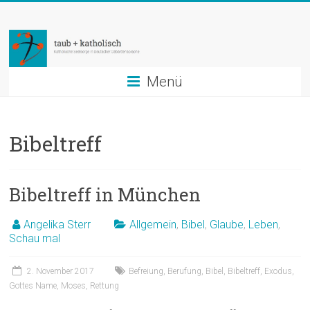
Zum
taub
Inhalt
springen
+
katholisch
Menü
Katholische
Seelsorge
Bibeltreff
in
Deutscher
Gebärdensprache
Bibeltreff in München
Angelika Sterr
Allgemein
,
Bibel
,
Glaube
,
Leben
,
Schau mal
2. November 2017
Befreiung
,
Berufung
,
Bibel
,
Bibeltreff
,
Exodus
,
Gottes Name
,
Moses
,
Rettung