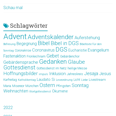
Schau mal
Schlagwörter
Advent
Adventskalender
Auferstehung
Bibel
Bibel in DGS
Begegnung
Befreiung
Bibeltexte für den
DGS
Coronavirus
Evangelium
Eucharistie
Coronakrise
Sonntag
Gebet
Fastenaktion
Fronleichnam
Gebärdenchor
Gedanken
Glaube
Gebärdensprache
Gottesdienst
Gottesdienst im Netz
heilige Messe
Hoffnungsbilder
Jesaja
Jesus
Inklusion
Jahreskreis
impuls
Laudato Si
Livestream
Karfreitag
Licht
Katholikentag
Leseordnung
Liebe
Ostern
Sonntag
Pfingsten
Maria
Misereor
München
Weihnachten
Ökumene
Wortgottesdienst
2022