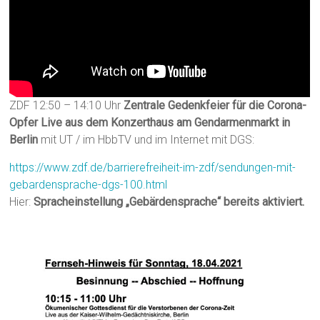
ZDF 12:50 – 14:10 Uhr
Zentrale Gedenkfeier für die Corona-
Opfer Live aus dem Konzerthaus am Gendarmenmarkt in
Berlin
mit UT / im HbbTV und im Internet mit DGS:
https://www.zdf.de/barrierefreiheit-im-zdf/sendungen-mit-
gebardensprache-dgs-100.html
Hier:
Spracheinstellung „Gebärdensprache“ bereits aktiviert.