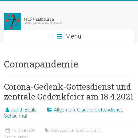
Zum
taub
Inhalt
springen
+
katholisch
Menü
Katholische
Seelsorge
Coronapandemie
in
Deutscher
Gebärdensprache
Corona-Gedenk-Gottesdienst und
zentrale Gedenkfeier am 18.4.2021
Judith Beule
Allgemein
,
Glaube
,
Gottesdienst
,
Schau mal
16. April 2021
Coronapandemie
,
Gottesdienst
,
Totengedenken