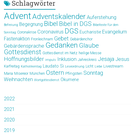
Schlagwörter
Advent
Adventskalender
Auferstehung
Bibel
Bibel in DGS
Begegnung
Befreiung
Bibeltexte für den
DGS
Coronavirus
Evangelium
Eucharistie
Coronakrise
Sonntag
Gebet
Fastenaktion
Fronleichnam
Gebärdenchor
Gedanken
Glaube
Gebärdensprache
Gottesdienst
Gottesdienst im Netz
heilige Messe
Hoffnungsbilder
Jesaja
Jesus
Inklusion
Jahreskreis
impuls
Laudato Si
Livestream
Karfreitag
Licht
Katholikentag
Leseordnung
Liebe
Ostern
Sonntag
Pfingsten
Maria
Misereor
München
Weihnachten
Ökumene
Wortgottesdienst
2022
2021
2020
2019