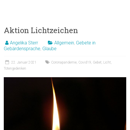
Aktion Lichtzeichen
Angelika Sterr
Allgemein
,
Gebete in
Gebärdensprache
,
Glaube
22. Januar 2021
Coronapandemie
,
Covid19
,
Gebet
,
Licht
,
Totengedenken