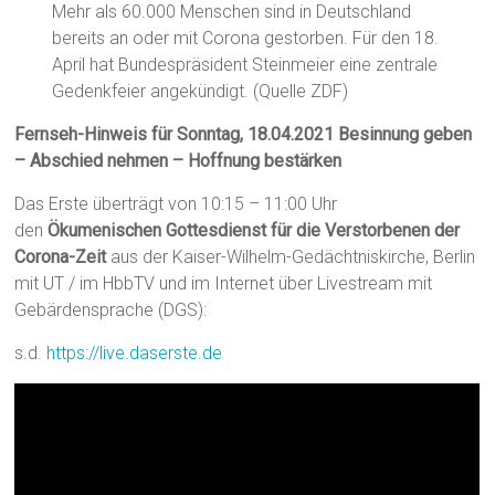
Mehr als 60.000 Menschen sind in Deutschland
bereits an oder mit Corona gestorben. Für den 18.
April hat Bundespräsident Steinmeier eine zentrale
Gedenkfeier angekündigt. (Quelle ZDF)
Fernseh-Hinweis für Sonntag, 18.04.2021
Besinnung geben
– Abschied nehmen – Hoffnung bestärken
Das Erste überträgt von 10:15 – 11:00 Uhr
den
Ökumenischen Gottesdienst für die Verstorbenen der
Corona-Zeit
aus der Kaiser-Wilhelm-Gedächtniskirche, Berlin
mit UT / im HbbTV und im Internet über Livestream mit
Gebärdensprache (DGS):
s.d.
https://live.daserste.de