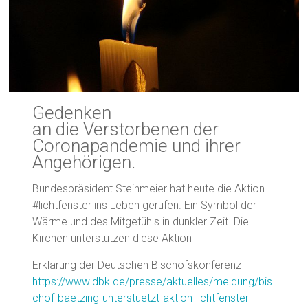
Gedenken
an die Verstorbenen der
Coronapandemie und ihrer
Angehörigen.
Bundespräsident Steinmeier hat heute die Aktion
#lichtfenster ins Leben gerufen. Ein Symbol der
Wärme und des Mitgefühls in dunkler Zeit. Die
Kirchen unterstützen diese Aktion
Erklärung der Deutschen Bischofskonferenz
https://www.dbk.de/presse/aktuelles/meldung/bis
chof-baetzing-unterstuetzt-aktion-lichtfenster