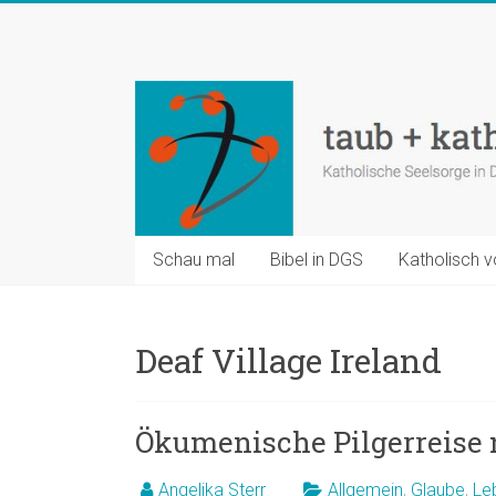
Zum
Inhalt
taub
springen
+
katholisch
Katholische
Seelsorge
in
Schau mal
Bibel in DGS
Katholisch v
Deutscher
Gebärdensprache
Deaf Village Ireland
Ökumenische Pilgerreise n
Angelika Sterr
Allgemein
,
Glaube
,
Le