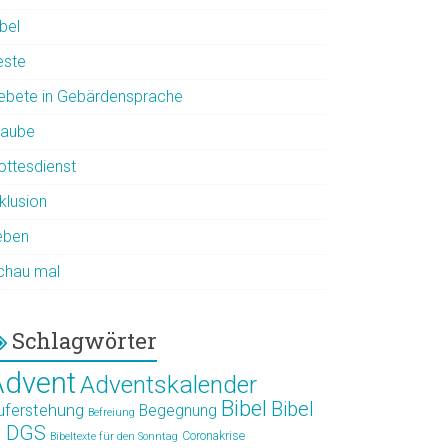
bel
este
ebete in Gebärdensprache
laube
ottesdienst
klusion
eben
chau mal
Schlagwörter
Advent
Adventskalender
Bibel
Bibel
uferstehung
Begegnung
Befreiung
n DGS
Coronakrise
Bibeltexte für den Sonntag