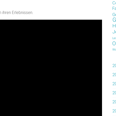
C
F
 ihren Erlebnissen.
G
G
H
J
Le
O
Wo
2
2
2
2
2
2