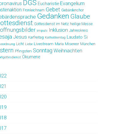
DGS
oronavirus
Evangelium
Eucharistie
Gebet
astenaktion
Fronleichnam
Gebärdenchor
Gedanken
Glaube
ebärdensprache
ottesdienst
Gottesdienst im Netz
heilige Messe
offnungsbilder
Inklusion
Jahreskreis
impuls
esaja
Jesus
Laudato Si
Karfreitag
Katholikentag
Livestream
Licht
Maria
Misereor
München
seordnung
Liebe
stern
Sonntag
Weihnachten
Pfingsten
Ökumene
rtgottesdienst
022
021
020
019
018
017