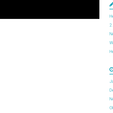
H
2
N
W
H
J
D
N
O