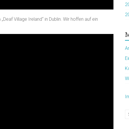
2
2
eaf Village Ireland“ in Dublin. Wir hoffen auf ein
M
A
E
K
W
I