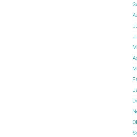
S
A
J
J
M
A
M
F
J
D
N
O
S