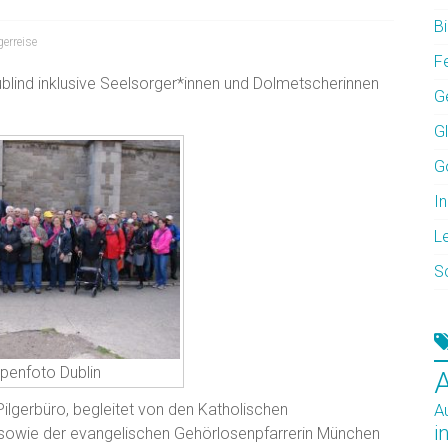
Bi
gerreise
F
ublind inklusive Seelsorger*innen und Dolmetscherinnen
G
G
G
In
L
S
penfoto Dublin
ilgerbüro, begleitet von den Katholischen
A
i
sowie der evangelischen Gehörlosenpfarrerin München