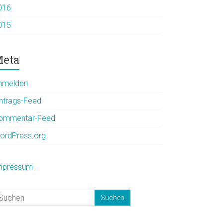
016
015
eta
nmelden
intrags-Feed
ommentar-Feed
ordPress.org
mpressum