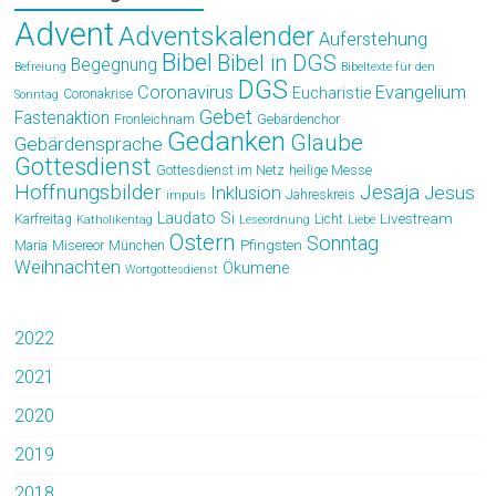
Advent
Adventskalender
Auferstehung
Bibel
Bibel in DGS
Begegnung
Befreiung
Bibeltexte für den
DGS
Coronavirus
Evangelium
Eucharistie
Coronakrise
Sonntag
Gebet
Fastenaktion
Fronleichnam
Gebärdenchor
Gedanken
Glaube
Gebärdensprache
Gottesdienst
Gottesdienst im Netz
heilige Messe
Hoffnungsbilder
Jesaja
Jesus
Inklusion
Jahreskreis
impuls
Laudato Si
Livestream
Karfreitag
Licht
Katholikentag
Leseordnung
Liebe
Ostern
Sonntag
Pfingsten
Maria
Misereor
München
Weihnachten
Ökumene
Wortgottesdienst
2022
2021
2020
2019
2018