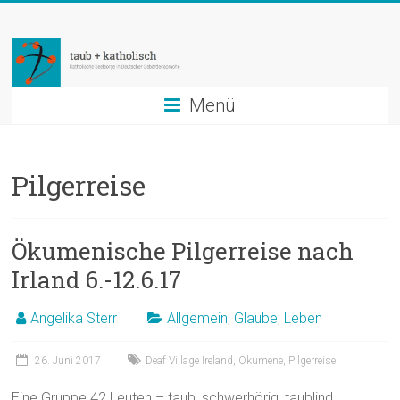
Zum
taub
Inhalt
springen
+
katholisch
Menü
Katholische
Seelsorge
Pilgerreise
in
Deutscher
Gebärdensprache
Ökumenische Pilgerreise nach
Irland 6.-12.6.17
Angelika Sterr
Allgemein
,
Glaube
,
Leben
26. Juni 2017
Deaf Village Ireland
,
Ökumene
,
Pilgerreise
Eine Gruppe 42 Leuten – taub, schwerhörig, taublind