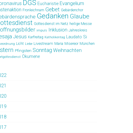
DGS
oronavirus
Evangelium
Eucharistie
Gebet
astenaktion
Fronleichnam
Gebärdenchor
Gedanken
Glaube
ebärdensprache
ottesdienst
Gottesdienst im Netz
heilige Messe
offnungsbilder
Inklusion
Jahreskreis
impuls
esaja
Jesus
Laudato Si
Karfreitag
Katholikentag
Livestream
Licht
Maria
Misereor
München
seordnung
Liebe
stern
Sonntag
Weihnachten
Pfingsten
Ökumene
rtgottesdienst
022
021
020
019
018
017