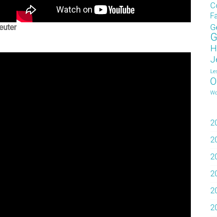
C
F
G
euter
G
H
J
Le
O
Wo
2
2
2
2
2
2