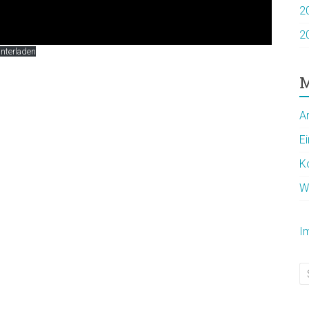
2
2
nterladen
M
A
E
K
W
I