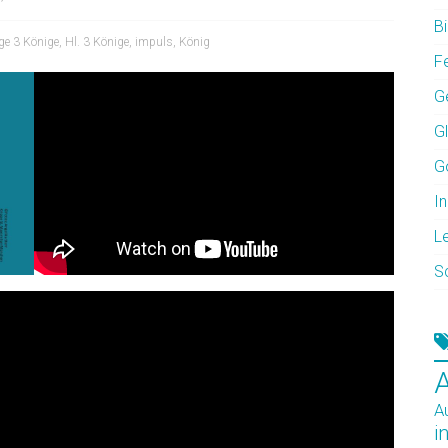
Bi
ige 3 Könige
,
Hl. 3 Könige
,
impuls
,
König
F
G
G
G
In
L
S
A
i