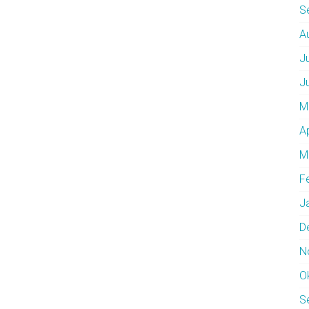
S
A
J
J
M
A
M
F
J
D
N
O
S