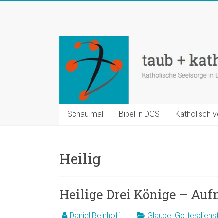
Zum
Inhalt
taub
springen
+
katholisch
Katholische
Seelsorge
in
Schau mal
Bibel in DGS
Katholisch v
Deutscher
Gebärdensprache
Heilig
Heilige Drei Könige – A
Daniel Beinhoff
Glaube
,
Gottesdiens