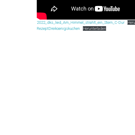
2022_dks_lied_Am_Himmel_strahlt_ein_Stern_C-Dur
Heru
RezeptDreikoenigskuchen
Herunterladen