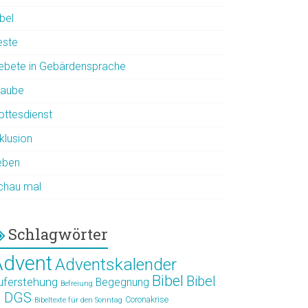
bel
este
ebete in Gebärdensprache
laube
ottesdienst
klusion
eben
chau mal
Schlagwörter
Advent
Adventskalender
Bibel
Bibel
uferstehung
Begegnung
Befreiung
n DGS
Coronakrise
Bibeltexte für den Sonntag