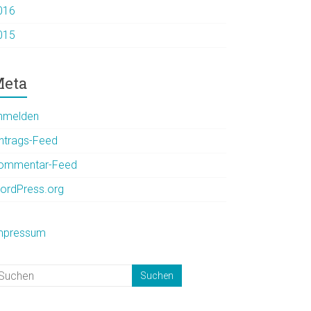
016
015
eta
nmelden
intrags-Feed
ommentar-Feed
ordPress.org
mpressum