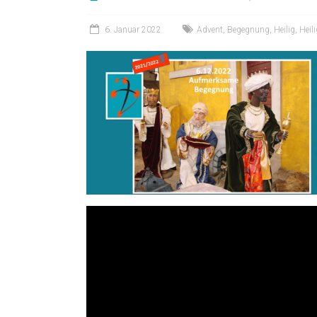
6. Januar 2022
Advent
,
Begegnung
,
Heilig
,
Heil