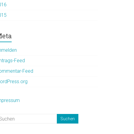
016
015
eta
nmelden
intrags-Feed
ommentar-Feed
ordPress.org
mpressum