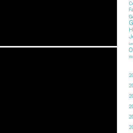
C
F
G
G
H
J
Le
O
Wo
2
2
2
2
2
2