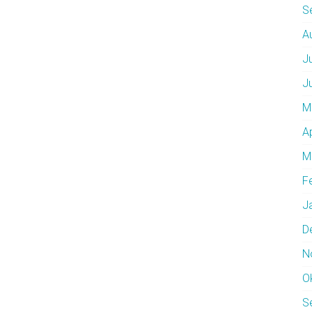
S
A
J
J
M
A
M
F
J
D
N
O
S