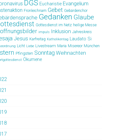
DGS
oronavirus
Evangelium
Eucharistie
Gebet
astenaktion
Fronleichnam
Gebärdenchor
Gedanken
Glaube
ebärdensprache
ottesdienst
Gottesdienst im Netz
heilige Messe
offnungsbilder
Inklusion
Jahreskreis
impuls
esaja
Jesus
Laudato Si
Karfreitag
Katholikentag
Livestream
Licht
Maria
Misereor
München
seordnung
Liebe
stern
Sonntag
Weihnachten
Pfingsten
Ökumene
rtgottesdienst
022
021
020
019
018
017