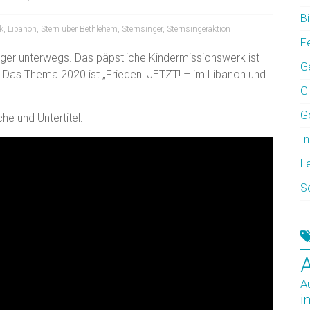
Bi
k
,
Libanon
,
Stern über Bethlehem
,
Sternsinger
,
Sternsingeraktion
F
nger unterwegs. Das päpstliche Kindermissionswerk ist
G
r. Das Thema 2020 ist „Frieden! JETZT! – im Libanon und
G
G
he und Untertitel:
In
L
S
A
i