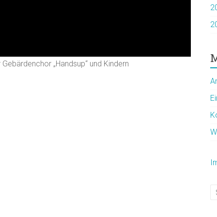
2
2
M
 Gebärdenchor „Handsup“ und Kindern
A
E
K
W
I