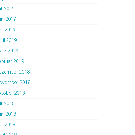
uli 2019
uni 2019
ai 2019
pril 2019
ärz 2019
ebruar 2019
ezember 2018
ovember 2018
ktober 2018
uli 2018
uni 2018
ai 2018