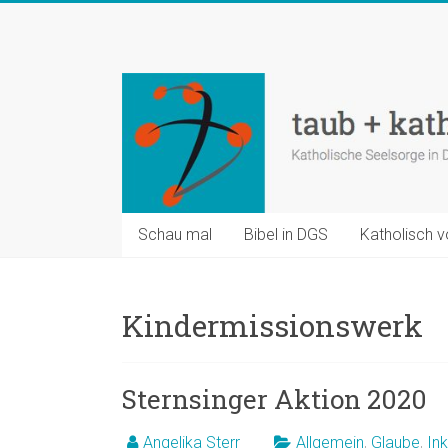
Zum
Inhalt
taub
springen
+
katholisch
Katholische
Seelsorge
in
Schau mal
Bibel in DGS
Katholisch v
Deutscher
Gebärdensprache
Kindermissionswerk
Sternsinger Aktion 2020
Angelika Sterr
Allgemein
,
Glaube
,
Ink