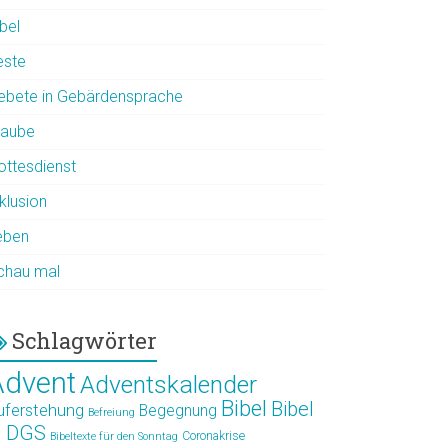
bel
este
ebete in Gebärdensprache
laube
ottesdienst
klusion
eben
chau mal
Schlagwörter
Advent
Adventskalender
Bibel
Bibel
uferstehung
Begegnung
Befreiung
n DGS
Coronakrise
Bibeltexte für den Sonntag