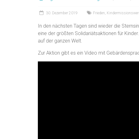
30. Dezember 2019
Frieden
,
Kindermissionswer
In den nächsten Tagen sind wieder die Sternsi
eine der größten Solidariätsaktionen für Kinde
auf der ganzen Welt.
Zur Aktion gibt es ein Video mit Gebärdensprac