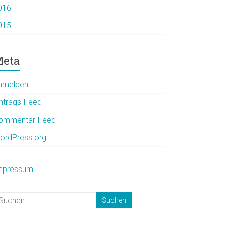
016
015
eta
nmelden
intrags-Feed
ommentar-Feed
ordPress.org
mpressum