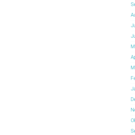
S
A
J
J
M
A
M
F
J
D
N
O
S