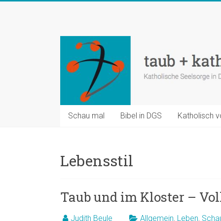
Zum
Inhalt
taub
springen
+
katholisch
Katholische
Seelsorge
in
Schau mal
Bibel in DGS
Katholisch v
Deutscher
Gebärdensprache
Lebensstil
Taub und im Kloster – V
Judith Beule
Allgemein
,
Leben
,
Scha