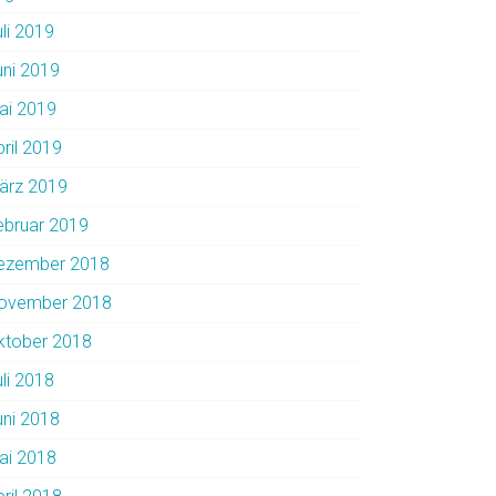
uli 2019
uni 2019
ai 2019
pril 2019
ärz 2019
ebruar 2019
ezember 2018
ovember 2018
ktober 2018
uli 2018
uni 2018
ai 2018