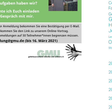
C
F
G
G
H
J
Le
O
Wo
2
2
2
2
2
2