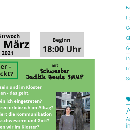
Bi
F
G
G
G
In
L
S
A
i