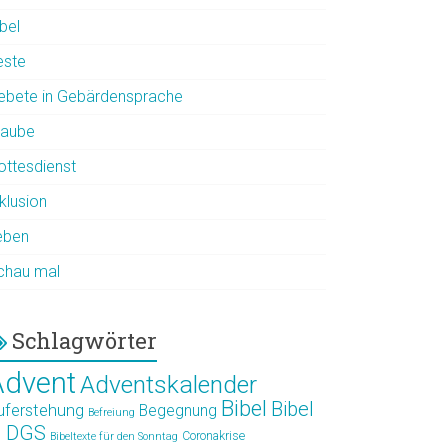
bel
este
ebete in Gebärdensprache
laube
ottesdienst
klusion
eben
chau mal
Schlagwörter
Advent
Adventskalender
Bibel
Bibel
uferstehung
Begegnung
Befreiung
n DGS
Coronakrise
Bibeltexte für den Sonntag