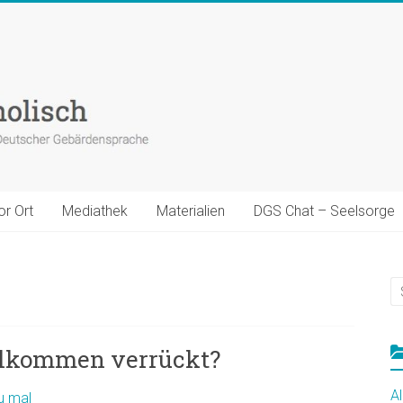
or Ort
Mediathek
Materialien
DGS Chat – Seelsorge
ollkommen verrückt?
A
u mal