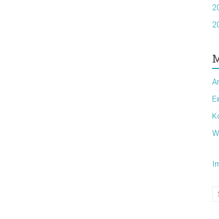
2
2
M
A
E
K
W
I