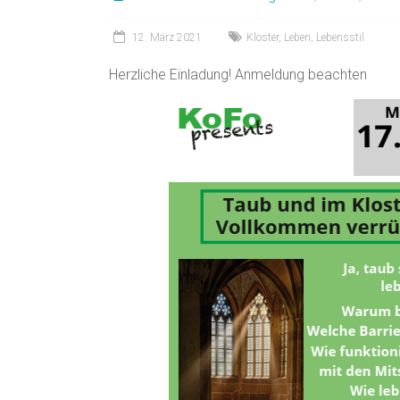
12. März 2021
Kloster
,
Leben
,
Lebensstil
Herzliche Einladung! Anmeldung beachten