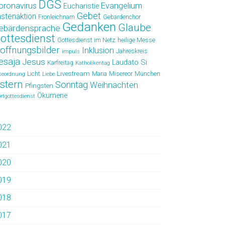
DGS
oronavirus
Evangelium
Eucharistie
Gebet
astenaktion
Fronleichnam
Gebärdenchor
Gedanken
Glaube
ebärdensprache
ottesdienst
Gottesdienst im Netz
heilige Messe
offnungsbilder
Inklusion
Jahreskreis
impuls
esaja
Jesus
Laudato Si
Karfreitag
Katholikentag
Livestream
Licht
Maria
Misereor
München
seordnung
Liebe
stern
Sonntag
Weihnachten
Pfingsten
Ökumene
rtgottesdienst
022
021
020
019
018
017