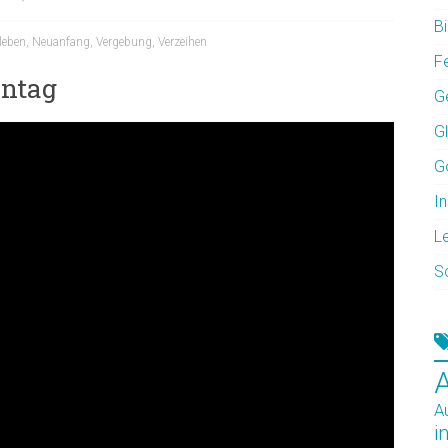
Bi
leben
,
Neuanfang
,
Vergebung
,
Verzeihen
F
nntag
G
G
G
In
L
S
A
i