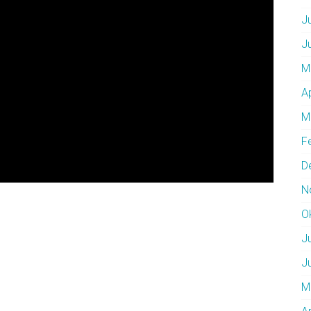
J
J
M
A
M
F
D
N
O
J
J
M