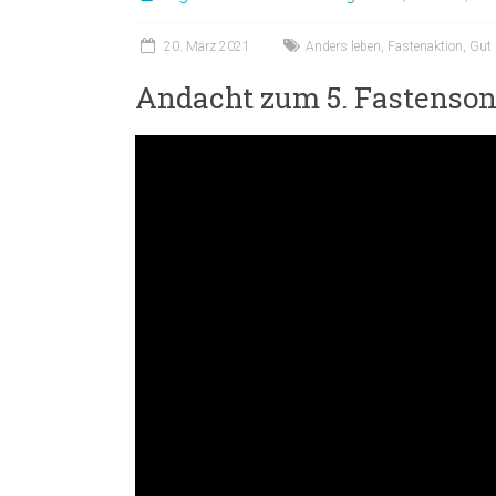
20. März 2021
Anders leben
,
Fastenaktion
,
Gut 
Andacht zum 5. Fastenso