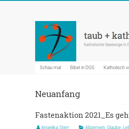
Zum
Inhalt
taub
springen
+
katholisch
Katholische
Seelsorge
in
Schau mal
Bibel in DGS
Katholisch v
Deutscher
Gebärdensprache
Neuanfang
Fastenaktion 2021_Es geh
Angelika Sterr
Allgemein
,
Glaube
,
Le