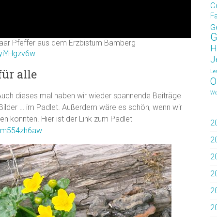
C
F
G
G
aar Pfeffer aus dem Erzbistum Bamberg
H
wyiYHgzv6w
J
ür alle
Le
O
Wo
 Auch dieses mal haben wir wieder spannende Beiträge
 Bilder … im Padlet. Außerdem wäre es schön, wenn wir
 könnten. Hier ist der Link zum Padlet
2
umcm554zh6aw
2
2
2
2
2