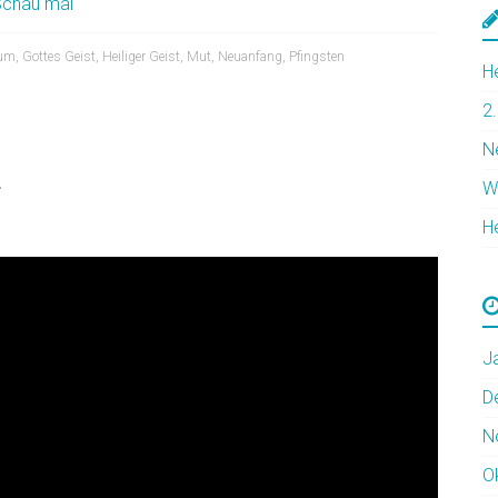
Schau mal
ium
,
Gottes Geist
,
Heiliger Geist
,
Mut
,
Neuanfang
,
Pfingsten
H
2
N
.
W
H
J
D
N
O