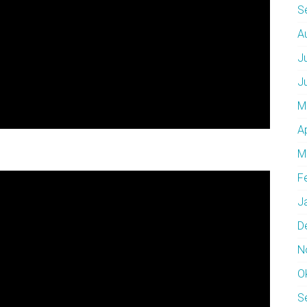
S
A
J
J
M
A
M
F
J
D
N
O
S