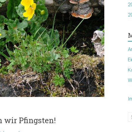
2
2
M
A
E
K
W
I
n wir Pfingsten!