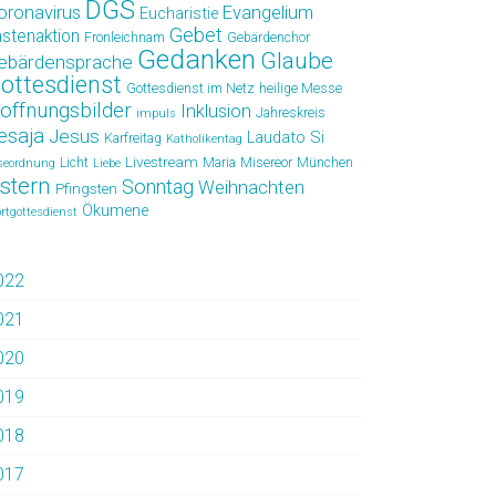
DGS
oronavirus
Evangelium
Eucharistie
Gebet
astenaktion
Fronleichnam
Gebärdenchor
Gedanken
Glaube
ebärdensprache
ottesdienst
Gottesdienst im Netz
heilige Messe
offnungsbilder
Inklusion
Jahreskreis
impuls
esaja
Jesus
Laudato Si
Karfreitag
Katholikentag
Livestream
Licht
Maria
Misereor
München
seordnung
Liebe
stern
Sonntag
Weihnachten
Pfingsten
Ökumene
rtgottesdienst
022
021
020
019
018
017