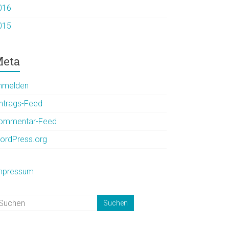
016
015
eta
nmelden
intrags-Feed
ommentar-Feed
ordPress.org
mpressum