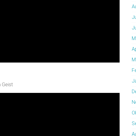
A
J
J
M
A
M
F
J
 Geist
D
N
O
S
A