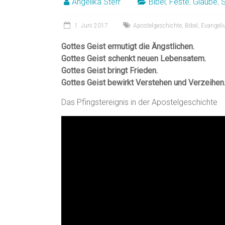
Angelika Sterr
Bibel
,
Feste
,
Glaube
,
1. Juni 2017
Apostelgeschichte
,
Bibel
,
Evangel
Gottes Geist ermutigt die Ängstlichen.
Gottes Geist schenkt neuen Lebensatem.
Gottes Geist bringt Frieden.
Gottes Geist bewirkt Verstehen und Verzeihen
Das Pfingstereignis in der Apostelgeschichte