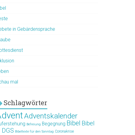
bel
este
ebete in Gebärdensprache
laube
ottesdienst
klusion
eben
chau mal
Schlagwörter
Advent
Adventskalender
Bibel
Bibel
uferstehung
Begegnung
Befreiung
n DGS
Coronakrise
Bibeltexte für den Sonntag